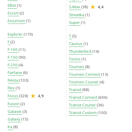
Elliot
(1)
S-Max
(38)
4,4
Escort
(2)
Streetka
(1)
Excursion
(1)
Super
(1)
Explorer
(170)
T
(5)
F
(2)
Taunus
(1)
F-100
(11)
Thunderbird
(14)
F-150
(90)
Torino
(1)
F-250
(4)
Tourneo
(8)
Fairlane
(6)
Tourneo Connect
(13)
Fiesta
(103)
Tourneo Courier
(4)
Flex
(1)
Transit
(88)
Focus
(328)
4,9
Transit Connect
(606)
Fusion
(2)
Transit Courier
(36)
Galaxie
(3)
Transit Custom
(100)
Galaxy
(15)
Ka
(8)