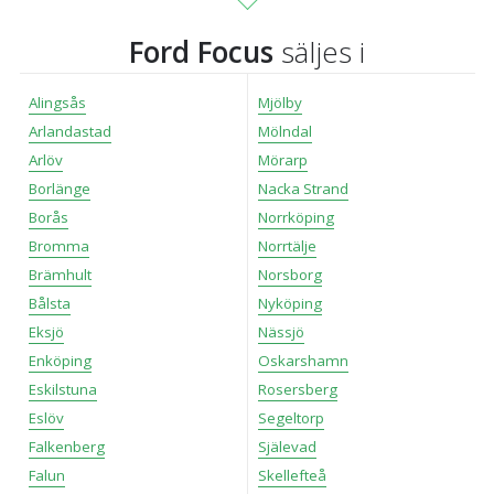
Ford Focus
säljes i
Alingsås
Mjölby
Arlandastad
Mölndal
Arlöv
Mörarp
Borlänge
Nacka Strand
Borås
Norrköping
Bromma
Norrtälje
Brämhult
Norsborg
Bålsta
Nyköping
Eksjö
Nässjö
Enköping
Oskarshamn
Eskilstuna
Rosersberg
Eslöv
Segeltorp
Falkenberg
Själevad
Falun
Skellefteå