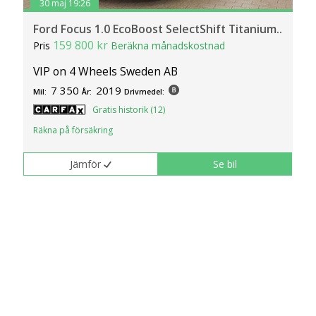
30 maj 19:26
Ford Focus 1.0 EcoBoost SelectShift Titanium..
159 800 kr
Pris
Beräkna månadskostnad
VIP on 4 Wheels Sweden AB
7 350
2019
Mil:
År:
Drivmedel:
Gratis historik (12)
Räkna på försäkring
Jämför
Se bil