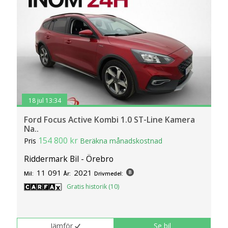
18 jul 13:34
Ford Focus Active Kombi 1.0 ST-Line Kamera
Na..
154 800 kr
Pris
Beräkna månadskostnad
Riddermark Bil - Örebro
11 091
2021
Mil:
År:
Drivmedel:
Gratis historik (10)
Jämför
Se bil