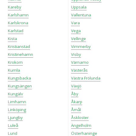
Kareby
Uppsala
Karlshamn
Vallentuna
Karlskrona
Vara
Karlstad
Vega
Kista
Vellinge
Kristianstad
Vimmerby
Kristinehamn
Visby
Krokom
Värnamo
Kumla
Västerås
Kungsbacka
Västra Frölunda
Kungsängen
Växjö
Kungälv
Åby
Limhamn
Åkarp
Linköping
Åmål
Ljungby
Åskloster
Luleå
Ängelholm
Lund
Österhaninge