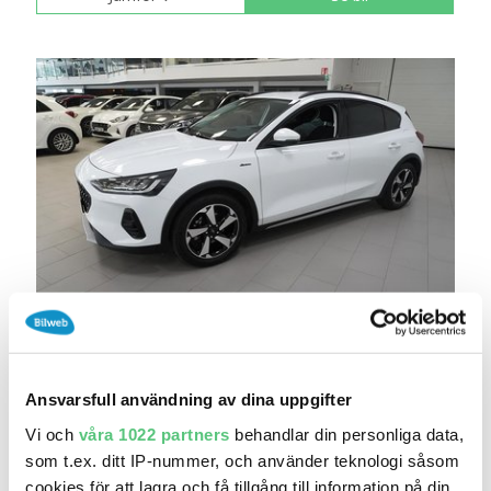
7 jul 19:23
Ford Focus Active 1.0T EcoBoost E85 Edition
A..
209 900 kr
Pris
Beräkna månadskostnad
Ansvarsfull användning av dina uppgifter
Holmgrens Bil Örebro
Vi och
våra 1022 partners
behandlar din personliga data,
som t.ex. ditt IP-nummer, och använder teknologi såsom
4 500
2023
/
Mil:
År:
Drivmedel:
cookies för att lagra och få tillgång till information på din