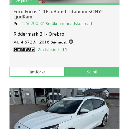
26 jul 13:32
Ford Focus 1.0 EcoBoost Titanium SONY-
LjudKam..
128 700 kr
Pris
Beräkna månadskostnad
Riddermark Bil - Örebro
4 672
2016
Mil:
År:
Drivmedel:
Gratis historik (19)
Jämför
Se bil