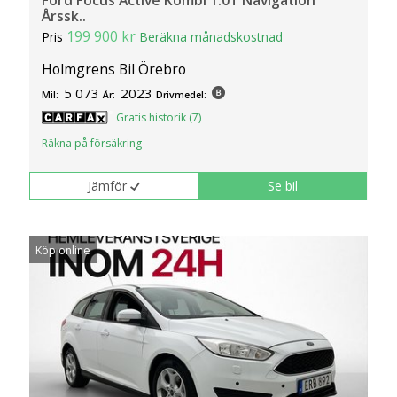
Ford Focus Active Kombi 1.0T Navigation
Årssk..
199 900 kr
Pris
Beräkna månadskostnad
Holmgrens Bil Örebro
5 073
2023
Mil:
År:
Drivmedel:
Gratis historik (7)
Räkna på försäkring
Jämför
Se bil
Köp online