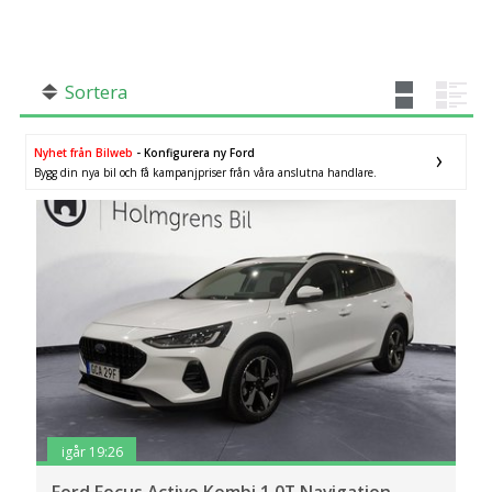
SÖK
Fler val
Mil från
Mil till
Sortera
Nyhet från Bilweb
- Konfigurera ny Ford
Bygg din nya bil och få kampanjpriser från våra anslutna handlare.
Örebro län
×
igår 19:26