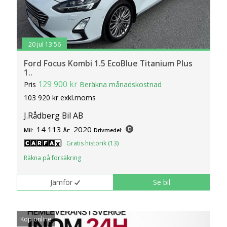
20 jul 13:56
Ford Focus Kombi 1.5 EcoBlue Titanium Plus
1..
129 900 kr
Pris
Beräkna månadskostnad
103 920 kr exkl.moms
J.Rådberg Bil AB
14 113
2020
Mil:
År:
Drivmedel:
Gratis historik (13)
Räkna på försäkring
Jämför
Se bil
Köp online