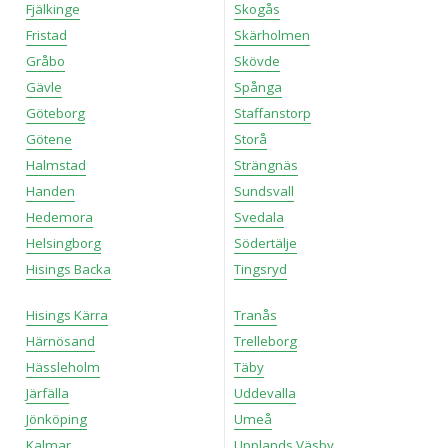
Fjälkinge
Skogås
Fristad
Skärholmen
Gråbo
Skövde
Gävle
Spånga
Göteborg
Staffanstorp
Götene
Storå
Halmstad
Strängnäs
Handen
Sundsvall
Hedemora
Svedala
Helsingborg
Södertälje
Hisings Backa
Tingsryd
Hisings Kärra
Tranås
Härnösand
Trelleborg
Hässleholm
Täby
Järfälla
Uddevalla
Jönköping
Umeå
Kalmar
Upplands Väsby