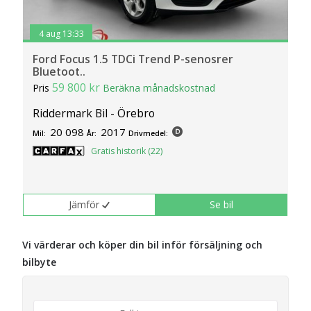
4 aug 13:33
Ford Focus 1.5 TDCi Trend P-senosrer
Bluetoot..
59 800 kr
Pris
Beräkna månadskostnad
Riddermark Bil - Örebro
20 098
2017
Mil:
År:
Drivmedel:
Gratis historik (22)
Jämför
Se bil
Vi värderar och köper din bil inför försäljning och
bilbyte