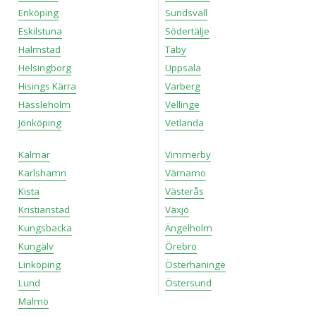
Enköping
Sundsvall
Eskilstuna
Södertälje
Halmstad
Täby
Helsingborg
Uppsala
Hisings Kärra
Varberg
Hässleholm
Vellinge
Jönköping
Vetlanda
Kalmar
Vimmerby
Karlshamn
Värnamo
Kista
Västerås
Kristianstad
Växjö
Kungsbacka
Ängelholm
Kungälv
Örebro
Linköping
Österhaninge
Lund
Östersund
Malmö