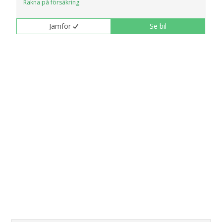
Räkna på försäkring
Jämför
Se bil