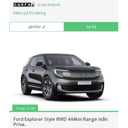
Gratis historik
Räkna på försäkring
Jämför
Se bil
4 maj 12:49
Ford Explorer Style RWD 444km Range mån
Priva..