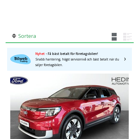
SÖK
Fler val
Mil från
Mil till
Sortera
Nyhet
- Få bäst betalt för företagsbilen!
Snabb hantering, högst servicenivå och bäst betalt när du
Södermanlands län
×
säljer företagsbilen.