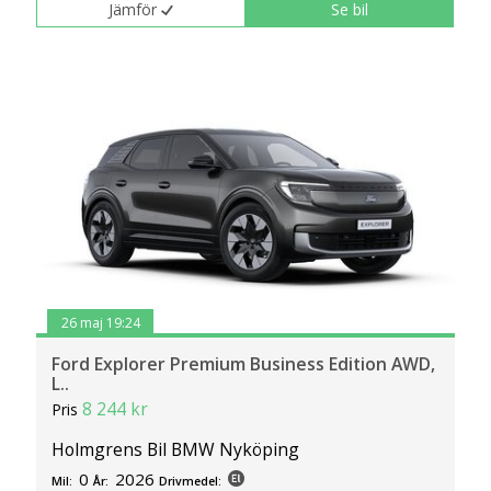
Jämför
Se bil
26 maj 19:24
Ford Explorer Premium Business Edition AWD,
L..
8 244 kr
Pris
Holmgrens Bil BMW Nyköping
0
2026
Mil:
År:
Drivmedel: