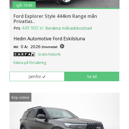
igår 19:49
Ford Explorer Style 444km Range mån
Privatlas..
449 900 kr
Pris
Beräkna månadskostnad
Hedin Automotive Ford Eskilstuna
0
2026
Mil:
År:
Drivmedel:
Gratis historik
Räkna på försäkring
Jämför
Se bil
Köp online