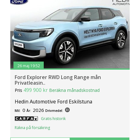
26 maj 19:52
Ford Explorer RWD Long Range mån
Privatleasin..
499 900 kr
Pris
Beräkna månadskostnad
Hedin Automotive Ford Eskilstuna
0
2026
Mil:
År:
Drivmedel:
Gratis historik
Räkna på försäkring