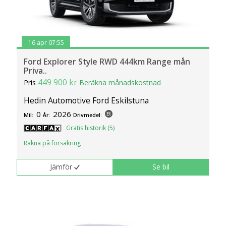
16 apr 07:55
Ford Explorer Style RWD 444km Range mån
Priva..
449 900 kr
Pris
Beräkna månadskostnad
Hedin Automotive Ford Eskilstuna
0
2026
Mil:
År:
Drivmedel:
Gratis historik (5)
Räkna på försäkring
Jämför
Se bil