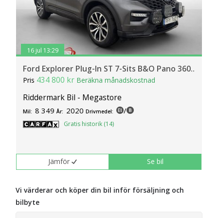
16 jul 13:29
Ford Explorer Plug-In ST 7-Sits B&O Pano 360..
434 800 kr
Pris
Beräkna månadskostnad
Riddermark Bil - Megastore
8 349
2020
/
Mil:
År:
Drivmedel:
Gratis historik (14)
Jämför
Se bil
Vi värderar och köper din bil inför försäljning och
bilbyte