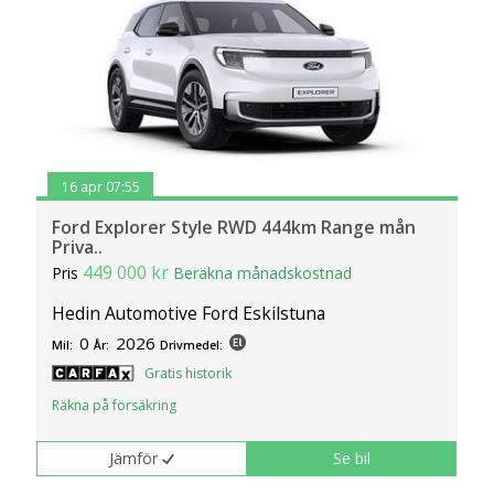
16 apr 07:55
Ford Explorer Style RWD 444km Range mån
Priva..
449 000 kr
Pris
Beräkna månadskostnad
Hedin Automotive Ford Eskilstuna
0
2026
Mil:
År:
Drivmedel:
Gratis historik
Räkna på försäkring
Jämför
Se bil