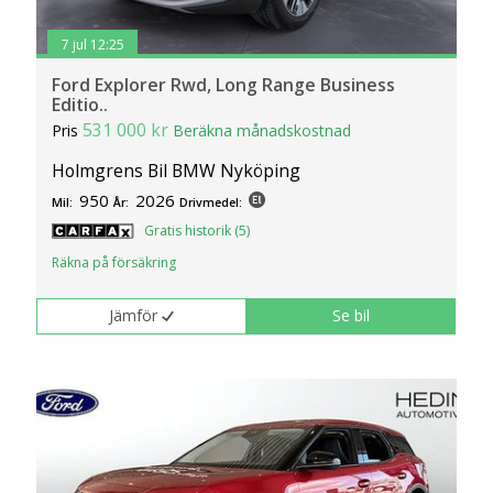
7 jul 12:25
Ford Explorer Rwd, Long Range Business
Editio..
531 000 kr
Pris
Beräkna månadskostnad
Holmgrens Bil BMW Nyköping
950
2026
Mil:
År:
Drivmedel:
Gratis historik (5)
Räkna på försäkring
Jämför
Se bil