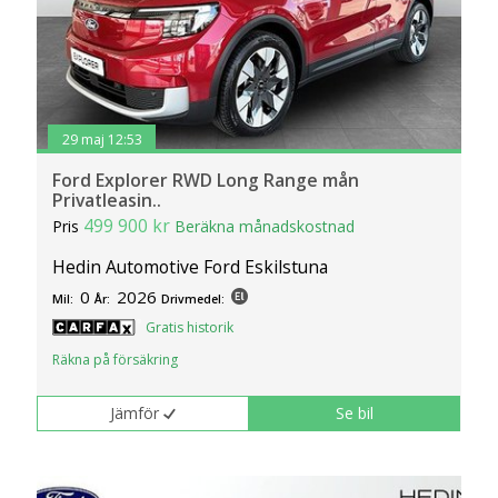
29 maj 12:53
Ford Explorer RWD Long Range mån
Privatleasin..
499 900 kr
Pris
Beräkna månadskostnad
Hedin Automotive Ford Eskilstuna
0
2026
Mil:
År:
Drivmedel:
Gratis historik
Räkna på försäkring
Jämför
Se bil