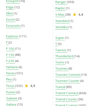
Ecosport
(16)
Ranger
(359)
Edge
(12)
Raptor
(1)
Elliot
(1)
S-Max
(38)
4,4
Escort
(2)
Standard
(1)
Excursion
(1)
Streetka
(1)
Explorer
(171)
Super
(1)
F
(2)
T
(5)
F-100
(11)
Taunus
(1)
F-150
(88)
Thunderbird
(14)
F-250
(4)
Torino
(1)
Fairlane
(6)
Tourneo
(8)
Fiesta
(101)
Tourneo Connect
(13)
Flex
(1)
Tourneo Courier
(4)
Focus
(332)
4,9
Transit
(89)
Fusion
(2)
Transit Connect
(604)
Galaxie
(3)
Transit Courier
(36)
Galaxy
(15)
Transit Custom
(100)