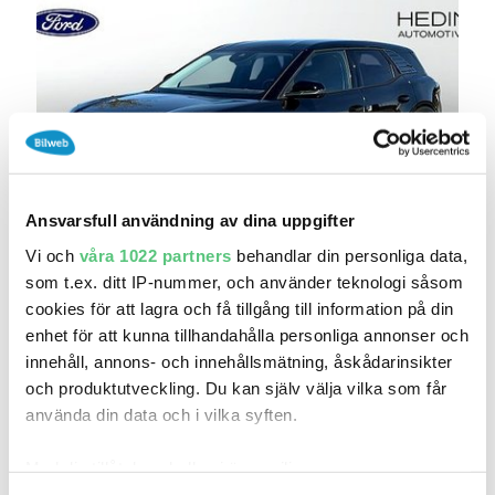
Ansvarsfull användning av dina uppgifter
4 maj 13:43
Vi och
våra 1022 partners
behandlar din personliga data,
som t.ex. ditt IP-nummer, och använder teknologi såsom
Ford Explorer Long Range BUS ED | DEMO
cookies för att lagra och få tillgång till information på din
459 900 kr
Pris
Beräkna månadskostnad
enhet för att kunna tillhandahålla personliga annonser och
367 920 kr exkl.moms
innehåll, annons- och innehållsmätning, åskådarinsikter
Hedin Automotive Ford Värnamo
och produktutveckling. Du kan själv välja vilka som får
använda din data och i vilka syften.
1
2026
Mil:
År:
Drivmedel:
Gratis historik
Med din tillåtelse skulle vi även vilja:
Räkna på försäkring