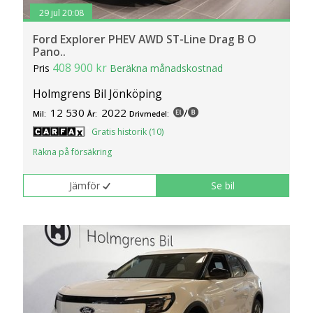
29 jul 20:08
Ford Explorer PHEV AWD ST-Line Drag B O
Pano..
408 900 kr
Pris
Beräkna månadskostnad
Holmgrens Bil Jönköping
12 530
2022
/
Mil:
År:
Drivmedel:
Gratis historik (10)
Räkna på försäkring
Jämför
Se bil