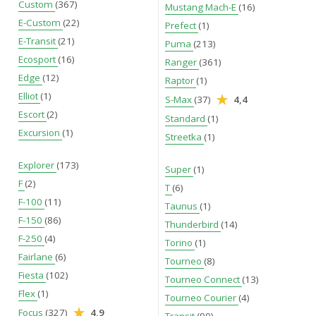
Custom
(367)
Mustang Mach-E
(16)
E-Custom
(22)
Prefect
(1)
E-Transit
(21)
Puma
(213)
Ecosport
(16)
Ranger
(361)
Edge
(12)
Raptor
(1)
Elliot
(1)
S-Max
(37)
4,4
Escort
(2)
Standard
(1)
Excursion
(1)
Streetka
(1)
Explorer
(173)
Super
(1)
F
(2)
T
(6)
F-100
(11)
Taunus
(1)
F-150
(86)
Thunderbird
(14)
F-250
(4)
Torino
(1)
Fairlane
(6)
Tourneo
(8)
Fiesta
(102)
Tourneo Connect
(13)
Flex
(1)
Tourneo Courier
(4)
Focus
(327)
4,9
Transit
(90)