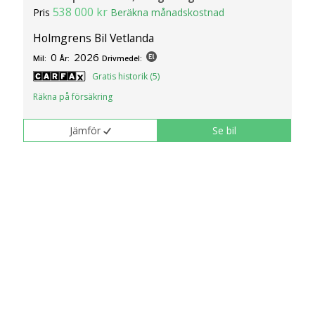
538 000 kr
Pris
Beräkna månadskostnad
Holmgrens Bil Vetlanda
0
2026
Mil:
År:
Drivmedel:
Gratis historik (5)
Räkna på försäkring
Jämför
Se bil