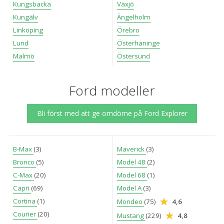
Kungsbacka
Växjö
Kungälv
Ängelholm
Linköping
Örebro
Lund
Österhaninge
Malmö
Östersund
Ford modeller
Bli först med att ge omdöme på Ford Explorer
B-Max
(3)
Maverick
(3)
Bronco
(5)
Model 48
(2)
C-Max
(20)
Model 68
(1)
Capri
(69)
Model A
(3)
Cortina
(1)
Mondeo
(75)
4,6
Courier
(20)
Mustang
(229)
4,8