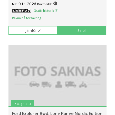
0
2026
Mil:
År:
Drivmedel:
Gratis historik (5)
Räkna på försäkring
Jämför
Se bil
7 aug 13:03
Ford Explorer Rwd, Long Range Nordic Edition