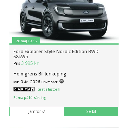
26 maj 19:58
Ford Explorer Style Nordic Edition RWD
58kWh
3 995 kr
Pris
Holmgrens Bil Jönköping
0
2026
Mil:
År:
Drivmedel:
Gratis historik
Räkna på försäkring
Jämför
Se bil