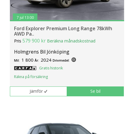
7 jul 13:00
Ford Explorer Premium Long Range 78kWh
AWD Pa..
579 900 kr
Pris
Beräkna månadskostnad
Holmgrens Bil Jönköping
1 800
2024
Mil:
År:
Drivmedel:
Gratis historik
Räkna på försäkring
Jämför
Se bil