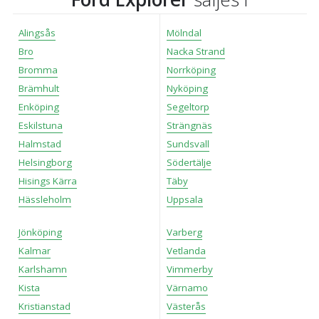
Alingsås
Mölndal
Bro
Nacka Strand
Bromma
Norrköping
Brämhult
Nyköping
Enköping
Segeltorp
Eskilstuna
Strängnäs
Halmstad
Sundsvall
Helsingborg
Södertälje
Hisings Kärra
Täby
Hässleholm
Uppsala
Jönköping
Varberg
Kalmar
Vetlanda
Karlshamn
Vimmerby
Kista
Värnamo
Kristianstad
Västerås