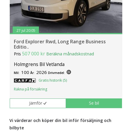
27 jul 20:05
Ford Explorer Rwd, Long Range Business
Editio..
507 000 kr
Pris
Beräkna månadskostnad
Holmgrens Bil Vetlanda
100
2026
Mil:
År:
Drivmedel:
Gratis historik (5)
Räkna på försäkring
Jämför
Se bil
Vi värderar och köper din bil inför försäljning och
bilbyte