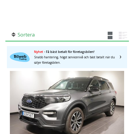
SÖK
Fler val
Mil från
Mil till
Sortera
Nyhet
- Få bäst betalt för företagsbilen!
Snabb hantering, högst servicenivå och bäst betalt när du
Jönköpings län
×
säljer företagsbilen.