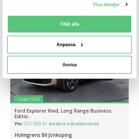
Samla in information om din geografiska plats
Visa detaljer
som kan ha en noggrannhet på upp till flera meter
Jämför
Se bil
Identifiera din enhet genom att aktivt skanna den
för specifika kännetecken (fingeravtryck)
Tillåt alla
Ta reda på mer om hur dina personliga uppgifter
behandlas och ställ in dina preferenser i
detaljsektionen
.
Anpassa
Du kan ändra eller dra tillbaka ditt samtycke när som
helst från cookie-förklaringen.
Avvisa
Vi använder cookies för att förbättra din
användarupplevelse på Bilweb. Även för att tillhandahålla
en säker - och trygg marknadsplats och för att kunna ge
dig relevanta tips, nyheter och anpassad reklam. Genom
att klicka på Tillåt alla godkänner du vår hantering av
14 apr 12:56
cookies och samtycker till att vi mäter och delar
Ford Explorer Rwd, Long Range Business
information om din användning av webbplatsen med våra
Editio..
partners. För att ändra vilka typer av cookies vi använder
553 000 kr
Pris
Beräkna månadskostnad
klickar du på Anpassa. Du kan alltid ändra dina
Holmgrens Bil Jönköping
inställningar för cookies.