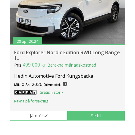
28 apr 20:24
Ford Explorer Nordic Edition RWD Long Range
1..
499 000 kr
Pris
Beräkna månadskostnad
Hedin Automotive Ford Kungsbacka
0
2026
Mil:
År:
Drivmedel:
Gratis historik
Räkna på försäkring
Jämför
Se bil