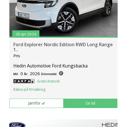
28 apr 20:24
Ford Explorer Nordic Edition RWD Long Range
1..
Pris
Hedin Automotive Ford Kungsbacka
0
2026
Mil:
År:
Drivmedel:
Gratis historik
Räkna på försäkring
Jämför
Se bil