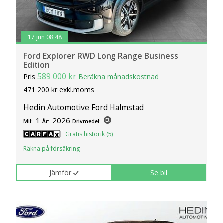
17 jun 08:48
Ford Explorer RWD Long Range Business
Edition
589 000 kr
Pris
Beräkna månadskostnad
471 200 kr exkl.moms
Hedin Automotive Ford Halmstad
1
2026
Mil:
År:
Drivmedel:
Gratis historik (5)
Räkna på försäkring
Jämför
Se bil