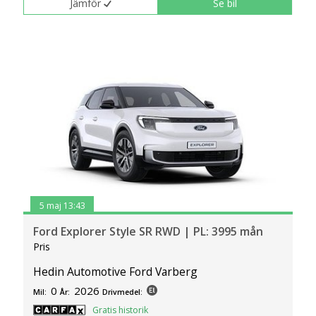
Jämför
Se bil
5 maj 13:43
Ford Explorer Style SR RWD | PL: 3995 mån
Pris
Hedin Automotive Ford Varberg
0
2026
Mil:
År:
Drivmedel:
Gratis historik