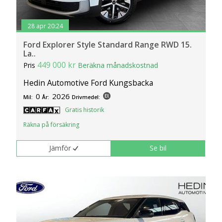
28 apr 20:24
Ford Explorer Style Standard Range RWD 15.
La..
449 000 kr
Pris
Beräkna månadskostnad
Hedin Automotive Ford Kungsbacka
0
2026
Mil:
År:
Drivmedel:
Gratis historik
Räkna på försäkring
Jämför
Se bil