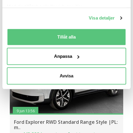
Gratis historik
Med din tillåtelse skulle vi även vilja:
Räkna på försäkring
Samla in information om din geografiska plats
Visa detaljer
som kan ha en noggrannhet på upp till flera meter
Jämför
Se bil
Identifiera din enhet genom att aktivt skanna den
för specifika kännetecken (fingeravtryck)
Tillåt alla
Ta reda på mer om hur dina personliga uppgifter
behandlas och ställ in dina preferenser i
detaljsektionen
.
Anpassa
Du kan ändra eller dra tillbaka ditt samtycke när som
helst från cookie-förklaringen.
Avvisa
Vi använder cookies för att förbättra din
användarupplevelse på Bilweb. Även för att tillhandahålla
en säker - och trygg marknadsplats och för att kunna ge
dig relevanta tips, nyheter och anpassad reklam. Genom
att klicka på Tillåt alla godkänner du vår hantering av
9 jun 13:56
cookies och samtycker till att vi mäter och delar
Ford Explorer RWD Standard Range Style |PL:
information om din användning av webbplatsen med våra
m..
partners. För att ändra vilka typer av cookies vi använder