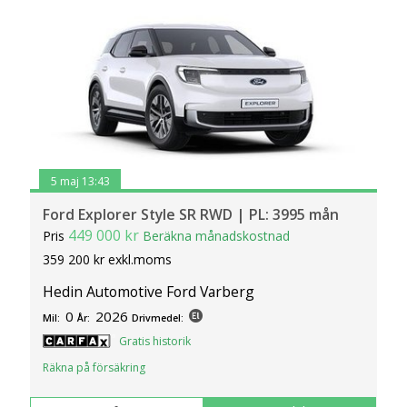
5 maj 13:43
Ford Explorer Style SR RWD | PL: 3995 mån
449 000 kr
Pris
Beräkna månadskostnad
359 200 kr exkl.moms
Hedin Automotive Ford Varberg
0
2026
Mil:
År:
Drivmedel:
Gratis historik
Räkna på försäkring