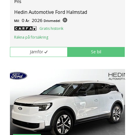
Pris
Hedin Automotive Ford Halmstad
0
2026
Mil:
År:
Drivmedel:
Gratis historik
Räkna på försäkring
Jämför
Se bil