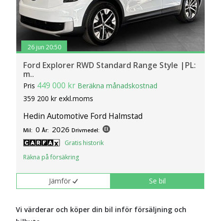
26 jun 20:50
Ford Explorer RWD Standard Range Style |PL:
m..
449 000 kr
Pris
Beräkna månadskostnad
359 200 kr exkl.moms
Hedin Automotive Ford Halmstad
0
2026
Mil:
År:
Drivmedel:
Gratis historik
Räkna på försäkring
Jämför
Se bil
Vi värderar och köper din bil inför försäljning och