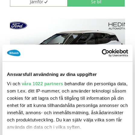
Jämför
Se bil
Ansvarsfull användning av dina uppgifter
Vi och
våra 1022 partners
behandlar din personliga data,
9 jun 13:56
som t.ex. ditt IP-nummer, och använder teknologi såsom
cookies för att lagra och få tillgång till information på din
Ford Explorer RWD Standard Range Style |PL:
m..
enhet för att kunna tillhandahålla personliga annonser och
Pris
innehåll, annons- och innehållsmätning, åskådarinsikter
och produktutveckling. Du kan själv välja vilka som får
Hedin Automotive Ford Halmstad
använda din data och i vilka syften.
0
2026
Mil:
År:
Drivmedel: