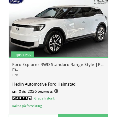
9 jun 13:56
Ford Explorer RWD Standard Range Style |PL:
m..
Pris
Hedin Automotive Ford Halmstad
0
2026
Mil:
År:
Drivmedel:
Gratis historik
Räkna på försäkring