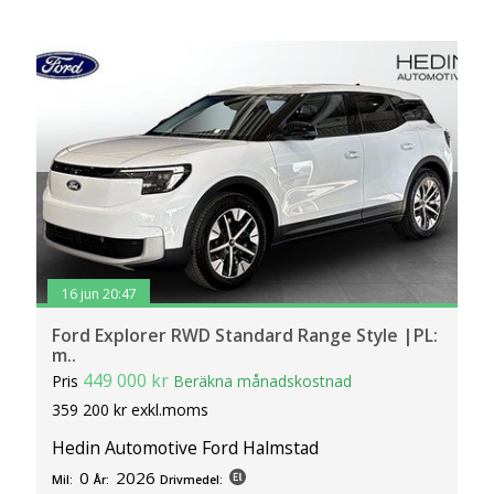
16 jun 20:47
Ford Explorer RWD Standard Range Style |PL:
m..
449 000 kr
Pris
Beräkna månadskostnad
359 200 kr exkl.moms
Hedin Automotive Ford Halmstad
0
2026
Mil:
År:
Drivmedel: