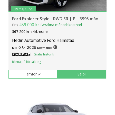
29 maj 13:51
Ford Explorer Style - RWD SR | PL: 3995 mån
459 000 kr
Pris
Beräkna månadskostnad
367 200 kr exkl.moms
Hedin Automotive Ford Halmstad
0
2026
Mil:
År:
Drivmedel:
Gratis historik
Räkna på försäkring
Jämför
Se bil