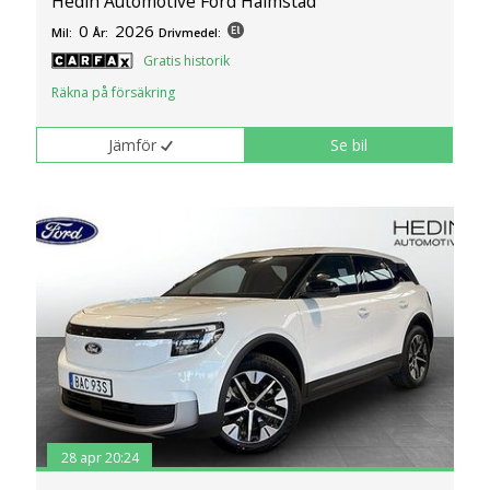
Hedin Automotive Ford Halmstad
0
2026
Mil:
År:
Drivmedel:
Gratis historik
Räkna på försäkring
Jämför
Se bil
28 apr 20:24