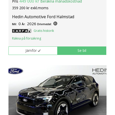
449 000 kr
Pris
Beräkna månadskostnad
klickar du på Anpassa. Du kan alltid ändra dina
359 200 kr exkl.moms
inställningar för cookies.
Hedin Automotive Ford Halmstad
0
2026
Mil:
År:
Drivmedel:
Gratis historik
Räkna på försäkring
Jämför
Se bil