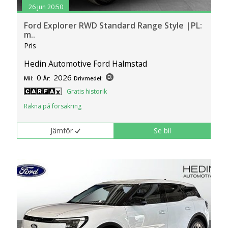
26 jun 20:50
Ford Explorer RWD Standard Range Style |PL:
m..
Pris
Hedin Automotive Ford Halmstad
0
2026
Mil:
År:
Drivmedel:
Gratis historik
Räkna på försäkring
Jämför
Se bil