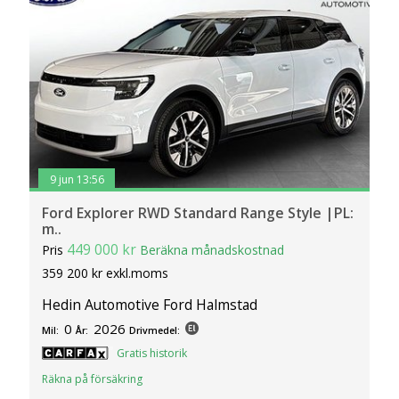
9 jun 13:56
Ford Explorer RWD Standard Range Style |PL:
m..
449 000 kr
Pris
Beräkna månadskostnad
359 200 kr exkl.moms
Hedin Automotive Ford Halmstad
0
2026
Mil:
År:
Drivmedel:
Gratis historik
Räkna på försäkring