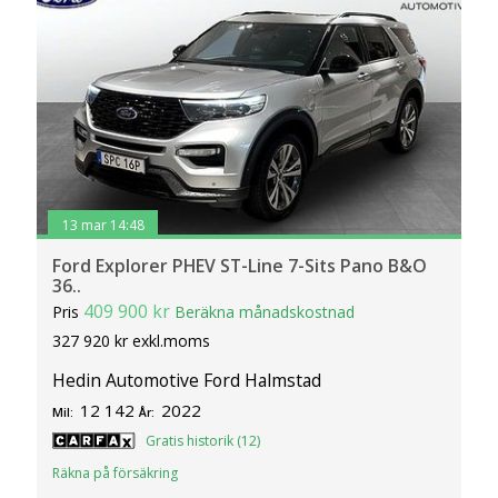
13 mar 14:48
Ford Explorer PHEV ST-Line 7-Sits Pano B&O
36..
409 900 kr
Pris
Beräkna månadskostnad
327 920 kr exkl.moms
Hedin Automotive Ford Halmstad
12 142
2022
Mil:
År:
Gratis historik (12)
Räkna på försäkring