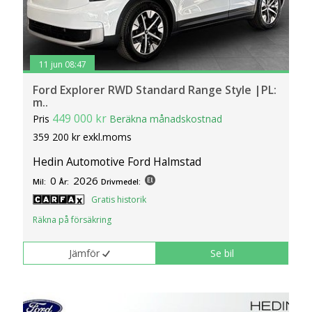
11 jun 08:47
Ford Explorer RWD Standard Range Style |PL:
m..
449 000 kr
Pris
Beräkna månadskostnad
359 200 kr exkl.moms
Hedin Automotive Ford Halmstad
0
2026
Mil:
År:
Drivmedel:
Gratis historik
Räkna på försäkring
Jämför
Se bil