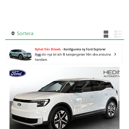
SÖK
Fler val
Mil från
Mil till
Sortera
Nyhet från Bilweb
- Konfigurera ny Ford Explorer
Bygg din nya bil och få kampanjpriser från våra anslutna
Hallands län
×
handlare.