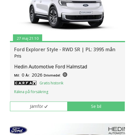
27 maj 21:10
Ford Explorer Style - RWD SR | PL: 3995 mån
Pris
Hedin Automotive Ford Halmstad
0
2026
Mil:
År:
Drivmedel:
Gratis historik
Räkna på försäkring
Jämför
Se bil