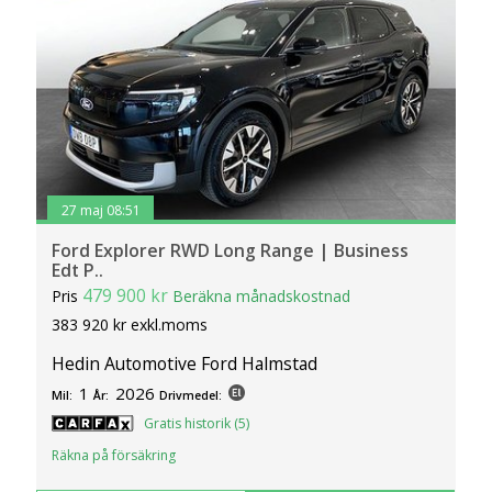
27 maj 08:51
Ford Explorer RWD Long Range | Business
Edt P..
479 900 kr
Pris
Beräkna månadskostnad
383 920 kr exkl.moms
Hedin Automotive Ford Halmstad
1
2026
Mil:
År:
Drivmedel:
Gratis historik (5)
Räkna på försäkring