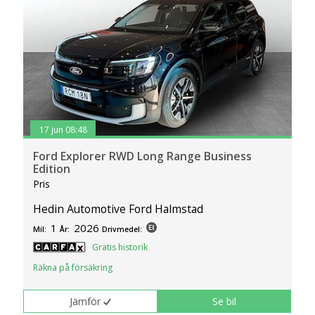
17 jun 08:48
Ford Explorer RWD Long Range Business
Edition
Pris
Hedin Automotive Ford Halmstad
1
2026
Mil:
År:
Drivmedel:
Gratis historik
Räkna på försäkring
Jämför
Se bil