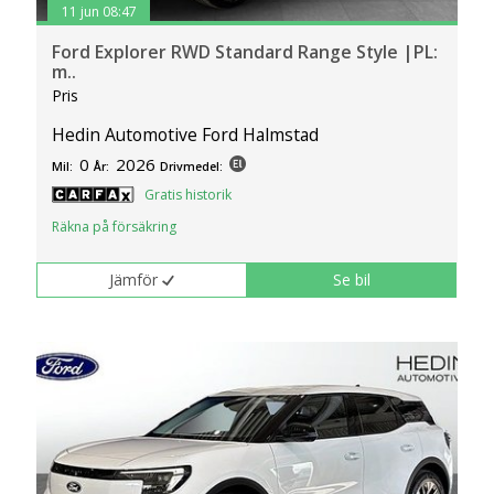
11 jun 08:47
Ford Explorer RWD Standard Range Style |PL:
m..
Pris
Hedin Automotive Ford Halmstad
0
2026
Mil:
År:
Drivmedel:
Gratis historik
Räkna på försäkring
Jämför
Se bil