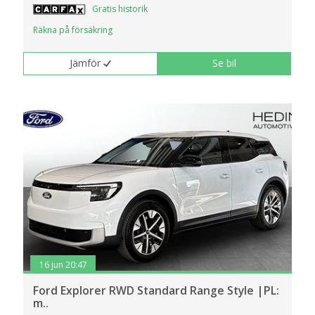
Gratis historik
Räkna på försäkring
Jämför
Se bil
16 jun 20:47
Ford Explorer RWD Standard Range Style |PL:
m..