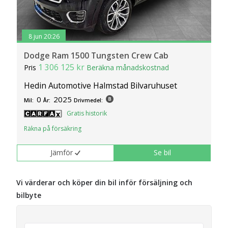
8 jun 20:26
Dodge Ram 1500 Tungsten Crew Cab
1 306 125 kr
Pris
Beräkna månadskostnad
Hedin Automotive Halmstad Bilvaruhuset
0
2025
Mil:
År:
Drivmedel:
Gratis historik
Räkna på försäkring
Jämför
Se bil
Vi värderar och köper din bil inför försäljning och
bilbyte