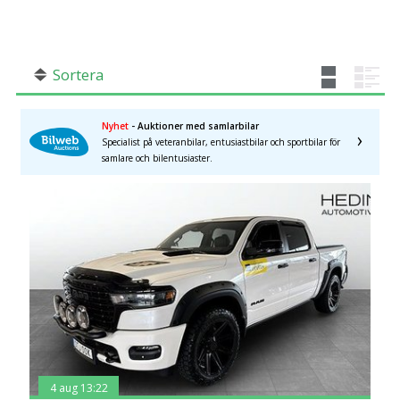
SÖK
Fler val
Mil från
Mil till
Sortera
Nyhet
- Auktioner med samlarbilar
Specialist på veteranbilar, entusiastbilar och sportbilar för
samlare och bilentusiaster.
Hallands län
×
4 aug 13:22