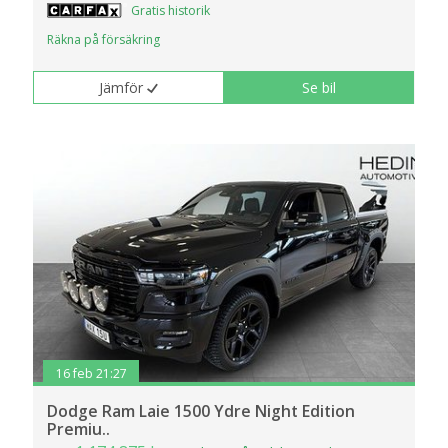
Gratis historik
Räkna på försäkring
Jämför
Se bil
16 feb 21:27
Dodge Ram Laie 1500 Ydre Night Edition
Premiu..