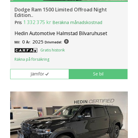
Dodge Ram 1500 Limited Offroad Night
Edition..
1 332 375 kr
Pris
Beräkna månadskostnad
Hedin Automotive Halmstad Bilvaruhuset
0
2025
Mil:
År:
Drivmedel:
Gratis historik
Räkna på försäkring
Jämför
Se bil