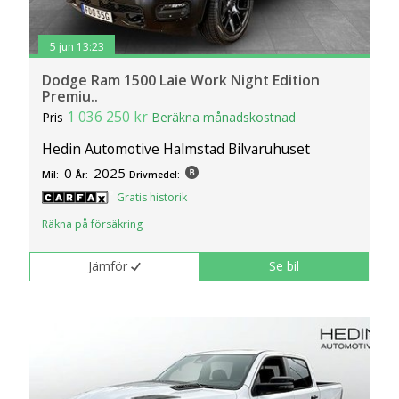
5 jun 13:23
Dodge Ram 1500 Laie Work Night Edition
Premiu..
1 036 250 kr
Pris
Beräkna månadskostnad
Hedin Automotive Halmstad Bilvaruhuset
0
2025
Mil:
År:
Drivmedel:
Gratis historik
Räkna på försäkring
Jämför
Se bil