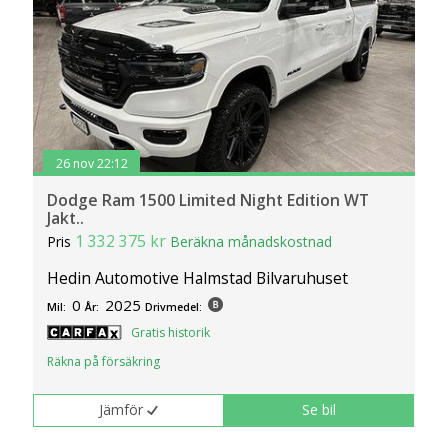
26 nov 22:12
Dodge Ram 1500 Limited Night Edition WT
Jakt..
1 332 375 kr
Pris
Beräkna månadskostnad
Hedin Automotive Halmstad Bilvaruhuset
0
2025
Mil:
År:
Drivmedel:
Gratis historik
Räkna på försäkring
Jämför
Se bil