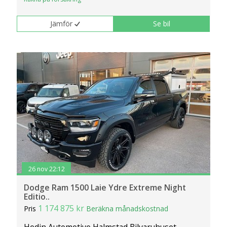
Jämför
Se bil
26 nov 22:12
Dodge Ram 1500 Laie Ydre Extreme Night
Editio..
1 174 875 kr
Pris
Beräkna månadskostnad
Hedin Automotive Halmstad Bilvaruhuset