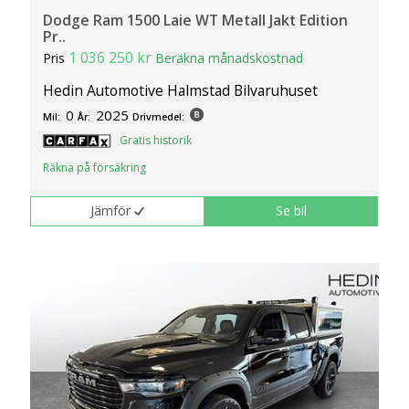
Dodge Ram 1500 Laie WT Metall Jakt Edition
Pr..
1 036 250 kr
Pris
Beräkna månadskostnad
Hedin Automotive Halmstad Bilvaruhuset
0
2025
Mil:
År:
Drivmedel:
Gratis historik
Räkna på försäkring
Jämför
Se bil