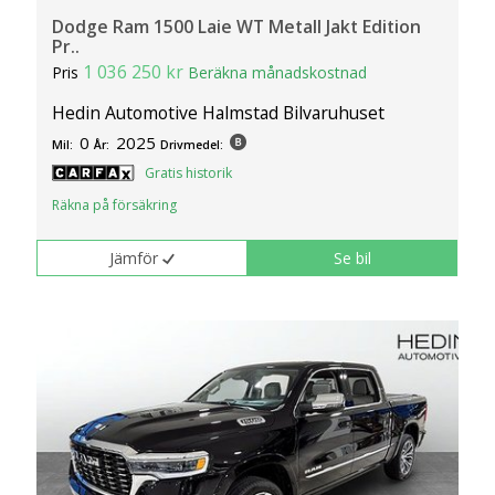
Dodge Ram 1500 Laie WT Metall Jakt Edition
Pr..
1 036 250 kr
Pris
Beräkna månadskostnad
Hedin Automotive Halmstad Bilvaruhuset
0
2025
Mil:
År:
Drivmedel:
Gratis historik
Räkna på försäkring
Jämför
Se bil