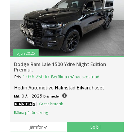
5 jun 20:25
Dodge Ram Laie 1500 Ydre Night Edition
Premiu..
1 036 250 kr
Pris
Beräkna månadskostnad
Hedin Automotive Halmstad Bilvaruhuset
0
2025
Mil:
År:
Drivmedel:
Gratis historik
Räkna på försäkring
Jämför
Se bil