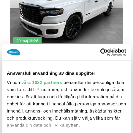
29 maj 08:26
Dodge Ram 1500 Laie Night Edition Premium
3.0..
1 036 250 kr
Pris
Beräkna månadskostnad
Ansvarsfull användning av dina uppgifter
Hedin Automotive Halmstad Bilvaruhuset
Vi och
våra 1022 partners
behandlar din personliga data,
0
2025
Mil:
År:
Drivmedel:
som t.ex. ditt IP-nummer, och använder teknologi såsom
Gratis historik
cookies för att lagra och få tillgång till information på din
Räkna på försäkring
enhet för att kunna tillhandahålla personliga annonser och
innehåll, annons- och innehållsmätning, åskådarinsikter
Jämför
Se bil
och produktutveckling. Du kan själv välja vilka som får
använda din data och i vilka syften.