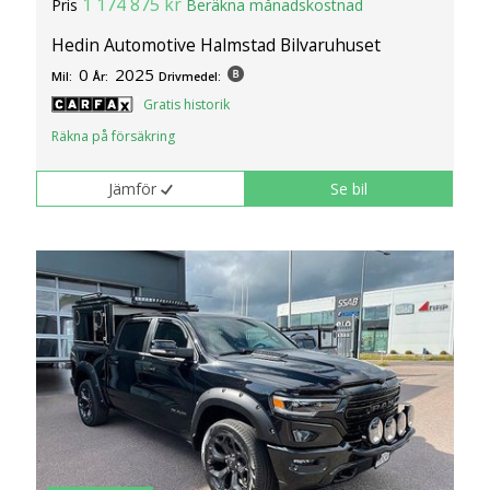
1 174 875 kr
Pris
Beräkna månadskostnad
Hedin Automotive Halmstad Bilvaruhuset
0
2025
Mil:
År:
Drivmedel:
Gratis historik
Räkna på försäkring
Jämför
Se bil