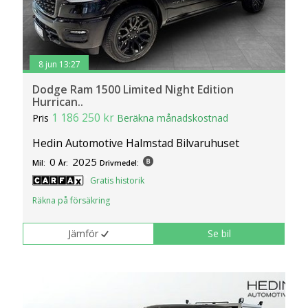
8 jun 13:27
Dodge Ram 1500 Limited Night Edition
Hurrican..
1 186 250 kr
Pris
Beräkna månadskostnad
Hedin Automotive Halmstad Bilvaruhuset
0
2025
Mil:
År:
Drivmedel:
Gratis historik
Räkna på försäkring
Jämför
Se bil