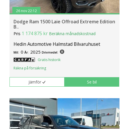
26 nov 22:12
Dodge Ram 1500 Laie Offroad Extreme Edition
B..
1 174 875 kr
Pris
Beräkna månadskostnad
Hedin Automotive Halmstad Bilvaruhuset
0
2025
Mil:
År:
Drivmedel:
Gratis historik
Räkna på försäkring
Jämför
Se bil