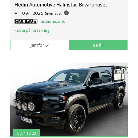
Hedin Automotive Halmstad Bilvaruhuset
0
2025
Mil:
År:
Drivmedel:
Gratis historik
Räkna på försäkring
Jämför
Se bil
5 jun 13:23