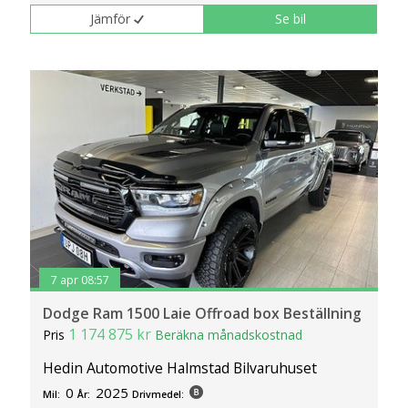
klickar du på Anpassa. Du kan alltid ändra dina
Jämför
Se bil
inställningar för cookies.
7 apr 08:57
Dodge Ram 1500 Laie Offroad box Beställning
1 174 875 kr
Pris
Beräkna månadskostnad
Hedin Automotive Halmstad Bilvaruhuset
0
2025
Mil:
År:
Drivmedel: