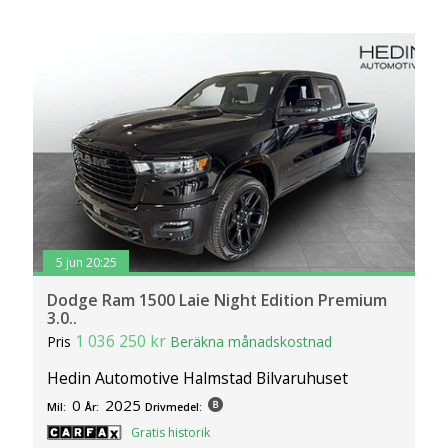
5 jun 20:25
Dodge Ram 1500 Laie Night Edition Premium
3.0..
1 036 250 kr
Pris
Beräkna månadskostnad
Hedin Automotive Halmstad Bilvaruhuset
0
2025
Mil:
År:
Drivmedel:
Gratis historik