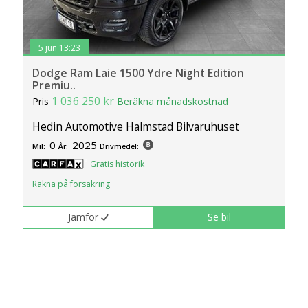
5 jun 13:23
Dodge Ram Laie 1500 Ydre Night Edition
Premiu..
1 036 250 kr
Pris
Beräkna månadskostnad
Hedin Automotive Halmstad Bilvaruhuset
0
2025
Mil:
År:
Drivmedel:
Gratis historik
Räkna på försäkring
Jämför
Se bil