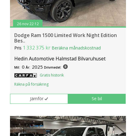
26 nov 22:12
Dodge Ram 1500 Limited Work Night Edition
Bes..
1 332 375 kr
Pris
Beräkna månadskostnad
Hedin Automotive Halmstad Bilvaruhuset
0
2025
Mil:
År:
Drivmedel:
Gratis historik
Räkna på försäkring
Jämför
Se bil