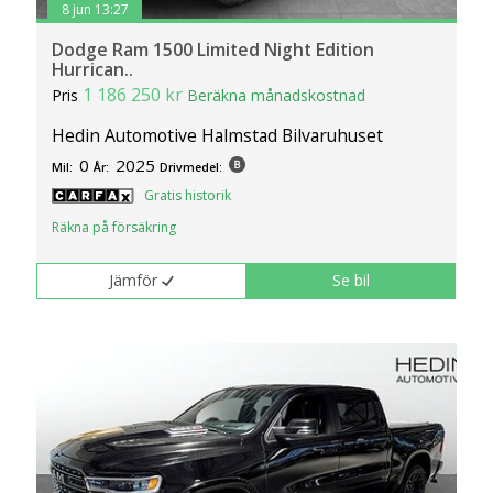
8 jun 13:27
Dodge Ram 1500 Limited Night Edition
Hurrican..
1 186 250 kr
Pris
Beräkna månadskostnad
Hedin Automotive Halmstad Bilvaruhuset
0
2025
Mil:
År:
Drivmedel:
Gratis historik
Räkna på försäkring
Jämför
Se bil