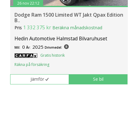
26 nov 22:12
Dodge Ram 1500 Limited WT Jakt Qpax Edition
B..
1 332 375 kr
Pris
Beräkna månadskostnad
Hedin Automotive Halmstad Bilvaruhuset
0
2025
Mil:
År:
Drivmedel:
Gratis historik
Räkna på försäkring
Jämför
Se bil