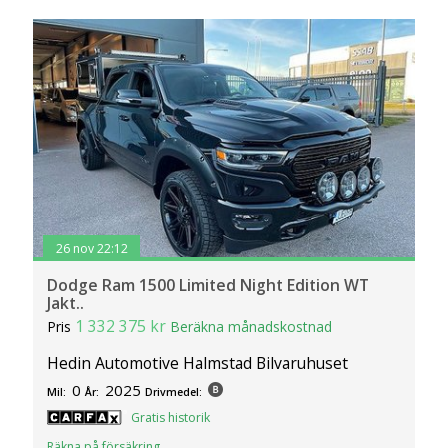
26 nov 22:12
Dodge Ram 1500 Limited Night Edition WT
Jakt..
1 332 375 kr
Pris
Beräkna månadskostnad
Hedin Automotive Halmstad Bilvaruhuset
0
2025
Mil:
År:
Drivmedel:
Gratis historik
Räkna på försäkring