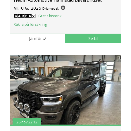
0
2025
Mil:
År:
Drivmedel:
Gratis historik
Räkna på försäkring
Jämför
Se bil
26 nov 22:12