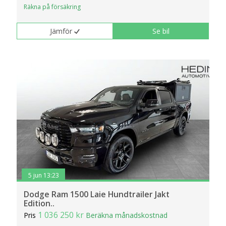
Räkna på försäkring
Jämför
Se bil
5 jun 13:23
Dodge Ram 1500 Laie Hundtrailer Jakt
Edition..
1 036 250 kr
Pris
Beräkna månadskostnad