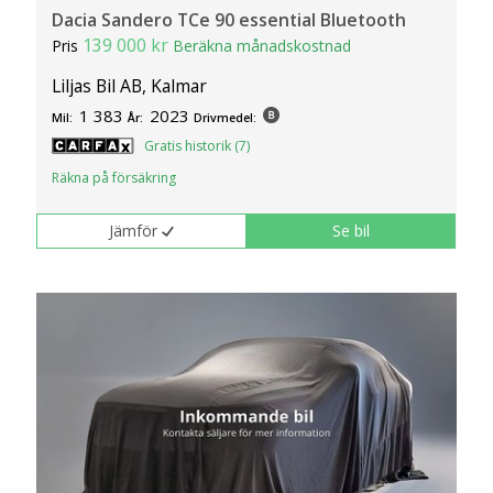
Dacia Sandero TCe 90 essential Bluetooth
139 000 kr
Pris
Beräkna månadskostnad
Liljas Bil AB, Kalmar
1 383
2023
Mil:
År:
Drivmedel:
Gratis historik (7)
Räkna på försäkring
Jämför
Se bil