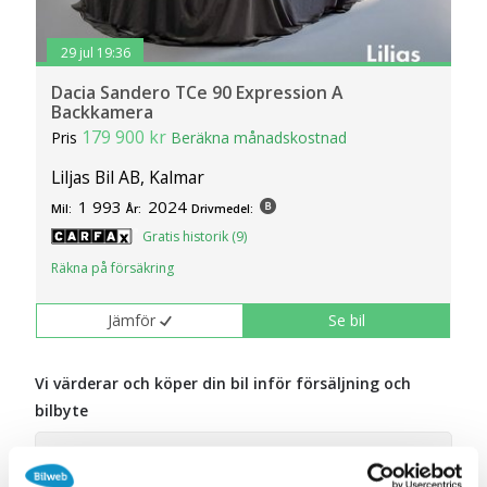
29 jul 19:36
Dacia Sandero TCe 90 Expression A
Backkamera
179 900 kr
Pris
Beräkna månadskostnad
Liljas Bil AB, Kalmar
1 993
2024
Mil:
År:
Drivmedel:
Gratis historik (9)
Räkna på försäkring
Jämför
Se bil
Vi värderar och köper din bil inför försäljning och
bilbyte