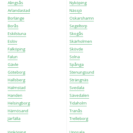
Alingsås
Nyköping
Arlandastad
Nässjö
Borlänge
Oskarshamn
Borås
Segeltorp
Eskilstuna
Skogås
Eslöv
Skärholmen
Falköping
Skövde
Falun
Solna
Gävle
Spånga
Göteborg
Stenungsund
Hallsberg
Strängnäs
Halmstad
Svedala
Handen
Sävedalen
Helsingborg
Tidaholm
Härnösand
Tranås
Järfälla
Trelleborg
Jönköping
Uppsala