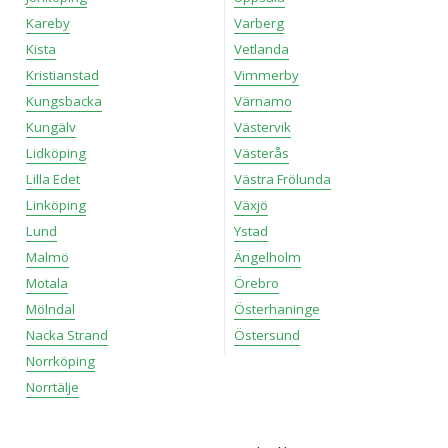
Kareby
Varberg
Kista
Vetlanda
Kristianstad
Vimmerby
Kungsbacka
Värnamo
Kungälv
Västervik
Lidköping
Västerås
Lilla Edet
Västra Frölunda
Linköping
Växjö
Lund
Ystad
Malmö
Ängelholm
Motala
Örebro
Mölndal
Österhaninge
Nacka Strand
Östersund
Norrköping
Norrtälje