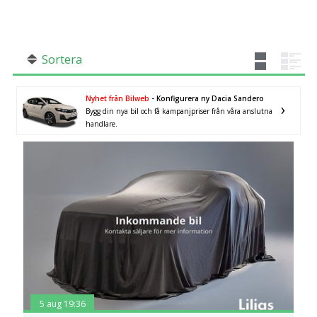
SÖK
Fler val
Mil från
Mil till
Sortera
Nyhet från Bilweb
- Konfigurera ny Dacia Sandero
Bygg din nya bil och få kampanjpriser från våra anslutna
handlare.
Kalmar län
×
5 aug 19:36