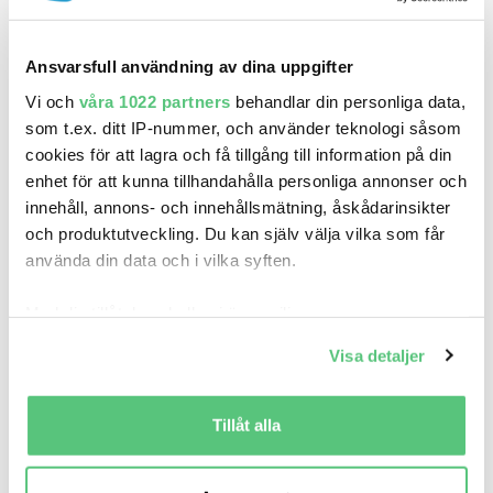
Ansvarsfull användning av dina uppgifter
Vi och
våra 1022 partners
behandlar din personliga data,
TILL RIDDERMARKBIL
som t.ex. ditt IP-nummer, och använder teknologi såsom
cookies för att lagra och få tillgång till information på din
enhet för att kunna tillhandahålla personliga annonser och
I SAMARBETE MED
innehåll, annons- och innehållsmätning, åskådarinsikter
och produktutveckling. Du kan själv välja vilka som får
använda din data och i vilka syften.
Med din tillåtelse skulle vi även vilja:
Samla in information om din geografiska plats
Visa detaljer
som kan ha en noggrannhet på upp till flera meter
Identifiera din enhet genom att aktivt skanna den
för specifika kännetecken (fingeravtryck)
Tillåt alla
Ta reda på mer om hur dina personliga uppgifter
behandlas och ställ in dina preferenser i
detaljsektionen
.