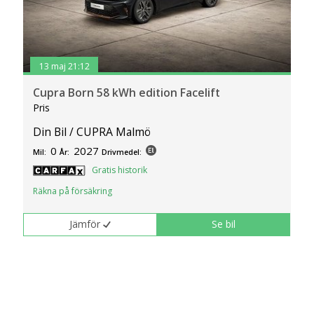
13 maj 21:12
Cupra Born 58 kWh edition Facelift
Pris
Din Bil / CUPRA Malmö
0
2027
Mil:
År:
Drivmedel:
Gratis historik
Räkna på försäkring
Jämför
Se bil