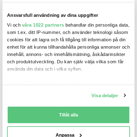
Cupra Born 58 B-kamera Navi Full-link
239 900 kr
Pris
Beräkna månadskostnad
Ansvarsfull användning av dina uppgifter
Din Bil / Seat Malmö
Vi och
våra 1022 partners
behandlar din personliga data,
8 641
2023
Mil:
År:
Drivmedel:
som t.ex. ditt IP-nummer, och använder teknologi såsom
Gratis historik (8)
cookies för att lagra och få tillgång till information på din
Räkna på försäkring
enhet för att kunna tillhandahålla personliga annonser och
innehåll, annons- och innehållsmätning, åskådarinsikter
Jämför
Se bil
och produktutveckling. Du kan själv välja vilka som får
använda din data och i vilka syften.
Med din tillåtelse skulle vi även vilja:
Samla in information om din geografiska plats
Visa detaljer
som kan ha en noggrannhet på upp till flera meter
Identifiera din enhet genom att aktivt skanna den
för specifika kännetecken (fingeravtryck)
Tillåt alla
Ta reda på mer om hur dina personliga uppgifter
behandlas och ställ in dina preferenser i
detaljsektionen
.
Anpassa