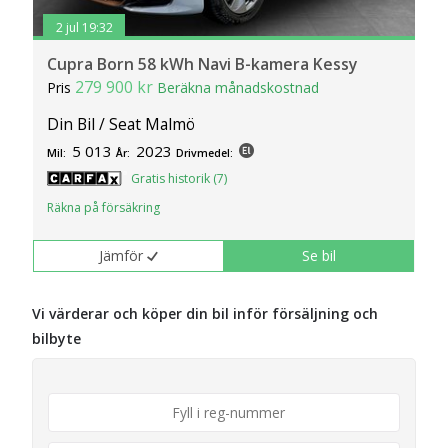
2 jul 19:32
Cupra Born 58 kWh Navi B-kamera Kessy
279 900 kr
Pris
Beräkna månadskostnad
Din Bil / Seat Malmö
5 013
2023
Mil:
År:
Drivmedel:
Gratis historik (7)
Räkna på försäkring
Jämför
Se bil
Vi värderar och köper din bil inför försäljning och
bilbyte