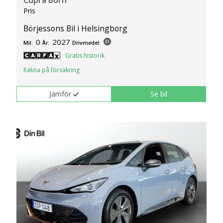
Cupra Born
Pris
Börjessons Bil i Helsingborg
0
2027
Mil:
År:
Drivmedel:
Gratis historik
Räkna på försäkring
Jämför
Se bil