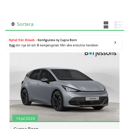
SÖK
Fler val
Mil från
Mil till
Sortera
Nyhet från Bilweb
- Konfigurera ny Cupra Born
Bygg din nya bil och få kampanjpriser från våra anslutna handlare.
Skåne län
×
16 jul 20:24