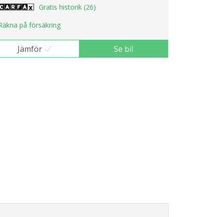
Gratis historik (26)
Räkna på försäkring
Jämför
Se bil