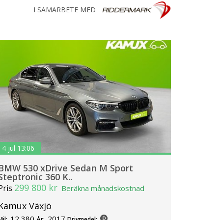
I SAMARBETE MED
4 jul 13:06
BMW 530 xDrive Sedan M Sport
Steptronic 360 K..
299 800 kr
Pris
Beräkna månadskostnad
Kamux Växjö
12 380
2017
Mil:
År:
Drivmedel: