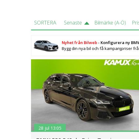
SORTERA
Senaste
Bilmärke (A-Ö)
Pri
Nyhet från Bilweb
- Konfigurera ny BM
Bygg din nya bil och få kampanjpriser fr
28 jul 13:05