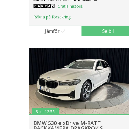
Gratis historik
Räkna på försäkring
Jämför
Se bil
3 jul 12:55
BMW 530 e xDrive M-RATT
BACKKAMERA DRAGKROK S..