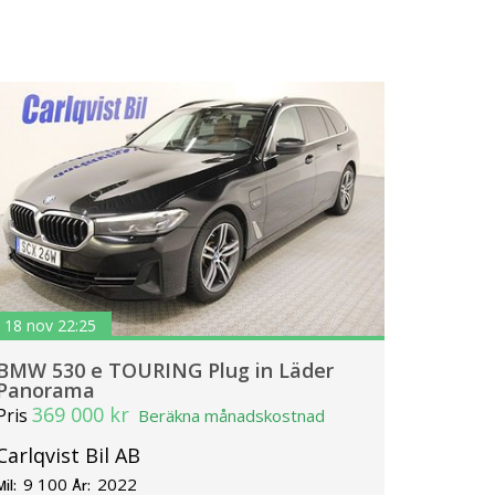
18 nov 22:25
BMW 530 e TOURING Plug in Läder
Panorama
369 000 kr
Pris
Beräkna månadskostnad
Carlqvist Bil AB
9 100
2022
Mil:
År: