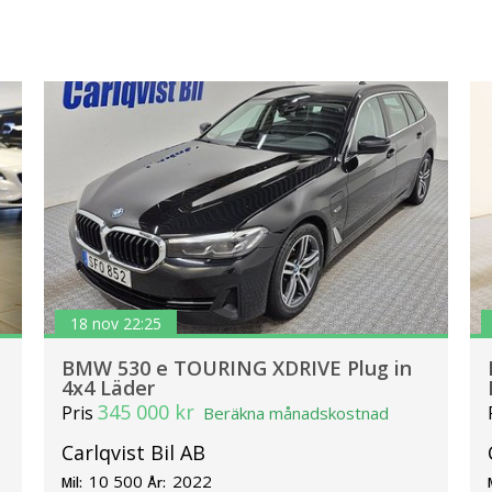
18 nov 22:25
BMW 530 e TOURING XDRIVE Plug in
4x4 Läder
345 000 kr
Pris
Beräkna månadskostnad
Carlqvist Bil AB
10 500
2022
Mil:
År: