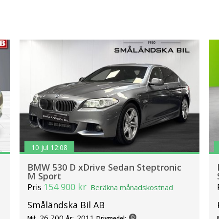
10 jul 12:08
BMW 530 D xDrive Sedan Steptronic
M Sport
154 900 kr
Pris
Beräkna månadskostnad
Småländska Bil AB
26 700
2011
Mil:
År:
Drivmedel: