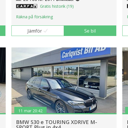
Gratis historik (19)
Räkna på försäkring
Jämför
Se bil
11 mar 20:42
BMW 530 e TOURING XDRIVE M-
SPORT Plug in 4x4..