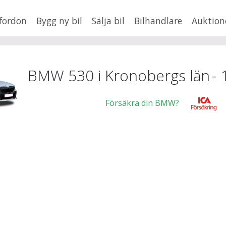
fordon
Bygg ny bil
Sälja bil
Bilhandlare
Auktion
HUSBIL/HUSVAGN
MC/MOPED/ATV
×
530
Jus
BMW 530 i Kronobergs län
-
Försäkra din BMW?
xt
Fler
en
,
BMW
Mil från
Mil till
Kr