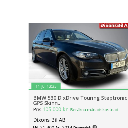
11 jul 13:33
BMW 530 D xDrive Touring Steptronic
GPS Skinn..
105 000 kr
Pris
Beräkna månadskostnad
Dixons Bil AB
31 400
2014
Mil:
År:
Drivmedel: