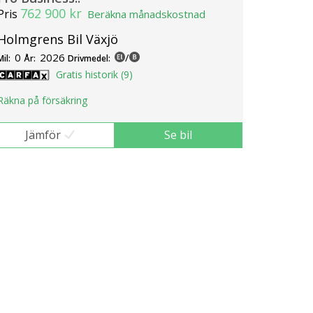
762 900 kr
Pris
Beräkna månadskostnad
Holmgrens Bil Växjö
0
2026
/
Mil:
År:
Drivmedel:
Gratis historik (9)
Räkna på försäkring
Jämför
Se bil