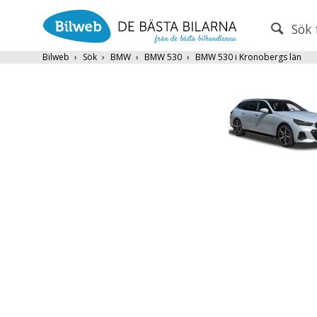
Sök 
PERSONBIL
TRANSPORT
Bilweb
Sök
BMW
BMW 530
BMW 530 i Kronobergs län
BMW
×
Endast fordon från MRF-anslutna handlare
Visa endast BMW Premium Selection
Frite
Populära märken
Volvo
,
Audi
,
Mercedes
,
Volkswag
År från
År till