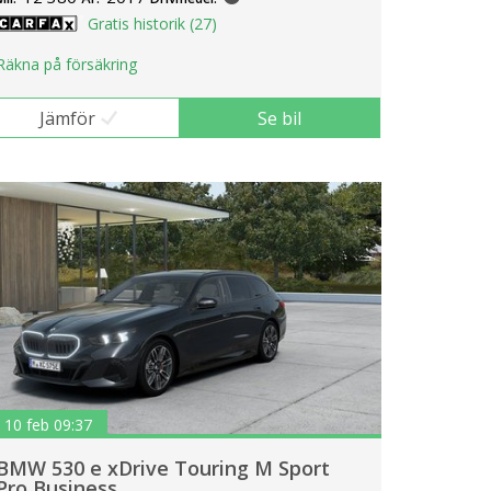
Gratis historik (27)
Räkna på försäkring
Jämför
Se bil
10 feb 09:37
BMW 530 e xDrive Touring M Sport
Pro Business..