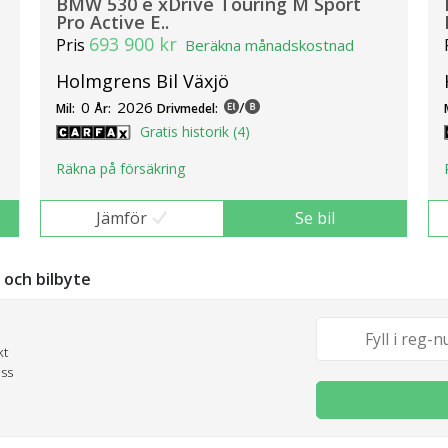
BMW 530 e xDrive Touring M Sport
Pro Active E..
693 900 kr
Pris
Beräkna månadskostnad
Holmgrens Bil Växjö
0
2026
/
Mil:
År:
Drivmedel:
Gratis historik (4)
Räkna på försäkring
Jämför
Se bil
g och bilbyte
kt
oss