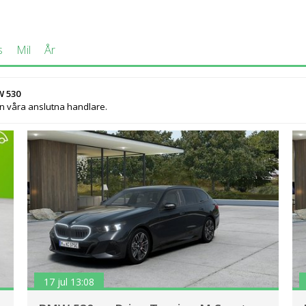
s
Mil
År
W 530
ån våra anslutna handlare.
17 jul 13:08