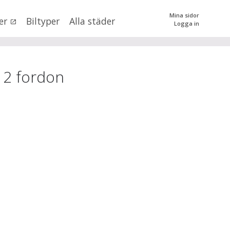
Mina sidor
er
Biltyper
Alla städer
Logga in
0
kr
till
mer än 500000
kr
tera priset genom att dra i knapparna
12
fordon
SÖK
 val
onobergs län
×