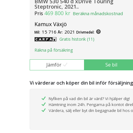
BMW 530 540 d xDrive Touring
Steptronic, 2021..
469 800 kr
Pris
Beräkna månadskostnad
Kamux Växjö
15 716
2021
Mil:
År:
Drivmedel:
Gratis historik (11)
Räkna på försäkring
Jämför
Se bil
Vi värderar och köper din bil inför försäljnin
Nyfiken på vad din bil är värd? Vi hjälper dig!
Hämtning inom 24h. Pengarna på kontot dire
Värdera, sälj eller byt din begagnade bil hos 