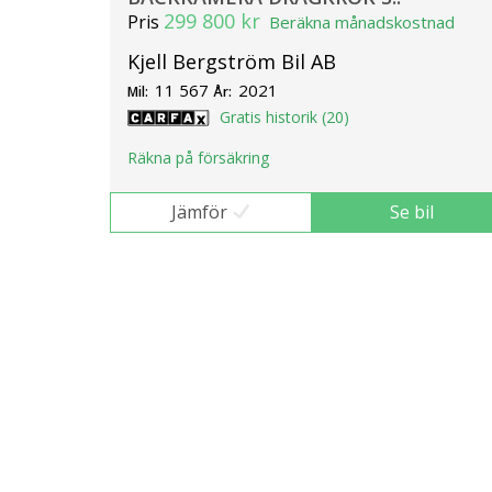
299 800 kr
Pris
Beräkna månadskostnad
Kjell Bergström Bil AB
11 567
2021
Mil:
År:
Gratis historik (20)
Räkna på försäkring
Jämför
Se bil