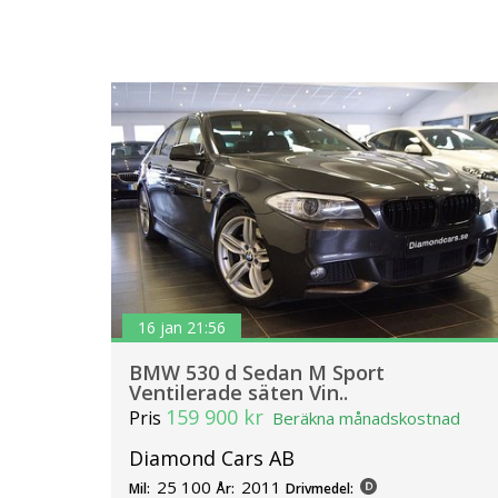
16 jan 21:56
BMW 530 d Sedan M Sport
Ventilerade säten Vin..
159 900 kr
Pris
Beräkna månadskostnad
Diamond Cars AB
25 100
2011
Mil:
År:
Drivmedel: