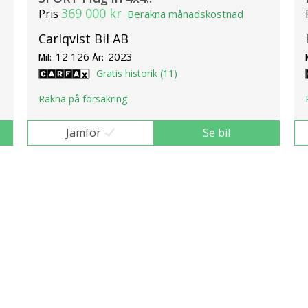
369 000 kr
Pris
Beräkna månadskostnad
Carlqvist Bil AB
12 126
2023
Mil:
År:
Gratis historik (11)
Räkna på försäkring
Jämför
Se bil