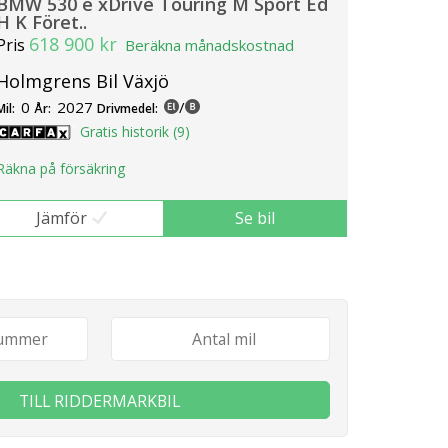
BMW 530 e xDrive Touring M Sport Ed
H K Föret..
618 900 kr
Pris
Beräkna månadskostnad
Holmgrens Bil Växjö
0
2027
/
Mil:
År:
Drivmedel:
Gratis historik (9)
Räkna på försäkring
Jämför
Se bil
TILL RIDDERMARKBIL