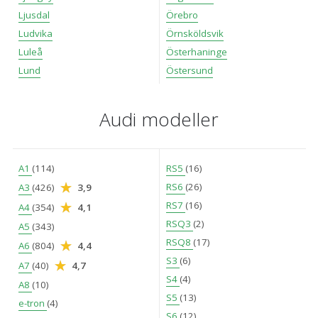
Ljusdal
Örebro
Ludvika
Örnsköldsvik
Luleå
Österhaninge
Lund
Östersund
Audi modeller
A1
(114)
RS5
(16)
RS6
(26)
A3
(426)
3,9
RS7
(16)
A4
(354)
4,1
RSQ3
(2)
A5
(343)
RSQ8
(17)
A6
(804)
4,4
S3
(6)
A7
(40)
4,7
S4
(4)
A8
(10)
S5
(13)
e-tron
(4)
S6
(12)