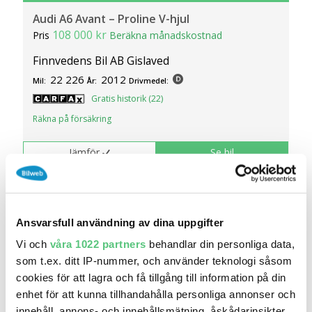
Audi A6 Avant – Proline V-hjul
108 000 kr
Pris
Beräkna månadskostnad
Finnvedens Bil AB Gislaved
22 226
2012
Mil:
År:
Drivmedel:
Gratis historik (22)
Räkna på försäkring
Jämför
Se bil
Ansvarsfull användning av dina uppgifter
Vi och
våra 1022 partners
behandlar din personliga data,
som t.ex. ditt IP-nummer, och använder teknologi såsom
cookies för att lagra och få tillgång till information på din
enhet för att kunna tillhandahålla personliga annonser och
innehåll, annons- och innehållsmätning, åskådarinsikter