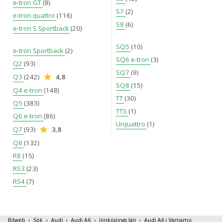
e-tron GT
(8)
S7
(2)
e-tron quattro
(116)
S8
(6)
e-tron S Sportback
(20)
SQ5
(10)
e-tron Sportback
(2)
SQ6 e-tron
(3)
Q2
(93)
SQ7
(9)
Q3
(242)
4,8
SQ8
(15)
Q4 e-tron
(148)
TT
(30)
Q5
(383)
TTS
(1)
Q6 e-tron
(86)
Urquattro
(1)
Q7
(93)
3,8
Q8
(132)
R8
(15)
RS3
(23)
RS4
(7)
Bilweb
Sök
Audi
Audi A6
Jönköpings län
Audi A6 i Värnamo