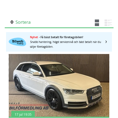
SÖK
Fler val
Mil från
Mil till
Sortera
Nyhet
- Få bäst betalt för företagsbilen!
Snabb hantering, högst servicenivå och bäst betalt när du
säljer företagsbilen.
Jönköpings län
×
17 jul 19:35