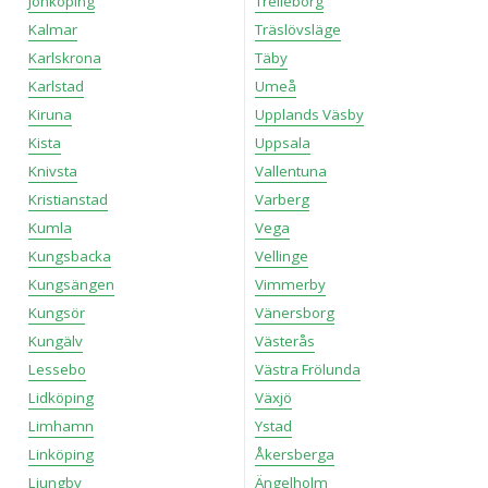
Jönköping
Trelleborg
Kalmar
Träslövsläge
Karlskrona
Täby
Karlstad
Umeå
Kiruna
Upplands Väsby
Kista
Uppsala
Knivsta
Vallentuna
Kristianstad
Varberg
Kumla
Vega
Kungsbacka
Vellinge
Kungsängen
Vimmerby
Kungsör
Vänersborg
Kungälv
Västerås
Lessebo
Västra Frölunda
Lidköping
Växjö
Limhamn
Ystad
Linköping
Åkersberga
Ljungby
Ängelholm