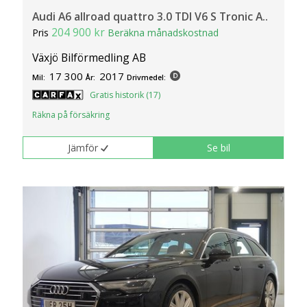
Audi A6 allroad quattro 3.0 TDI V6 S Tronic A..
204 900 kr
Pris
Beräkna månadskostnad
Växjö Bilförmedling AB
17 300
2017
Mil:
År:
Drivmedel:
Gratis historik (17)
Räkna på försäkring
Jämför
Se bil