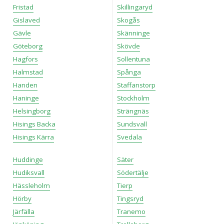
Fristad
Skillingaryd
Gislaved
Skogås
Gävle
Skänninge
Göteborg
Skövde
Hagfors
Sollentuna
Halmstad
Spånga
Handen
Staffanstorp
Haninge
Stockholm
Helsingborg
Strängnäs
Hisings Backa
Sundsvall
Hisings Kärra
Svedala
Huddinge
Säter
Hudiksvall
Södertälje
Hässleholm
Tierp
Hörby
Tingsryd
Järfälla
Tranemo