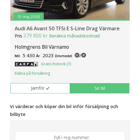
31 maj 20:03
Audi A6 Avant 50 TFSi E S-Line Drag Värmare
379 800 kr
Pris
Beräkna månadskostnad
Holmgrens Bil Värnamo
5 430
2023
/
Mil:
År:
Drivmedel:
Gratis historik (7)
Räkna på försäkring
Jämför
Se bil
Vi värderar och köper din bil inför försäljning och
bilbyte