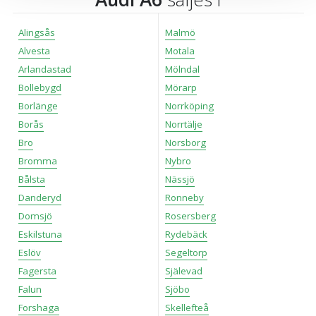
cookies och samtycker till att vi mäter och delar
information om din användning av webbplatsen med våra
Alingsås
Malmö
partners. För att ändra vilka typer av cookies vi använder
Alvesta
Motala
klickar du på Anpassa. Du kan alltid ändra dina
Arlandastad
Mölndal
inställningar för cookies.
Bollebygd
Mörarp
Borlänge
Norrköping
Borås
Norrtälje
Bro
Norsborg
Bromma
Nybro
Bålsta
Nässjö
Danderyd
Ronneby
Domsjö
Rosersberg
Eskilstuna
Rydebäck
Eslöv
Segeltorp
Fagersta
Själevad
Falun
Sjöbo
Forshaga
Skellefteå