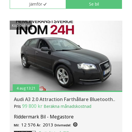
Jämför
Se bil
Köp online
4 aug 13:21
Audi A3 2.0 Attraction Farthållare Bluetooth..
99 800 kr
Pris
Beräkna månadskostnad
Riddermark Bil - Megastore
12 576
2013
Mil:
År:
Drivmedel: