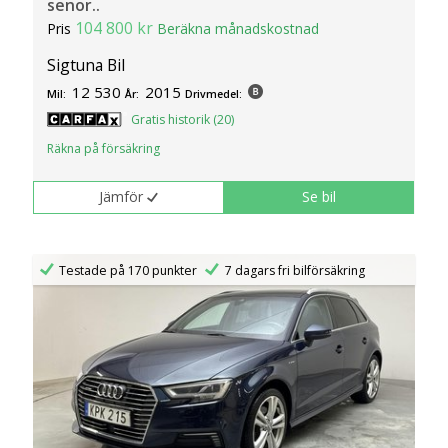
senor..
104 800 kr
Pris
Beräkna månadskostnad
Sigtuna Bil
12 530
2015
Mil:
År:
Drivmedel:
Gratis historik (20)
Räkna på försäkring
Jämför
Se bil
Testade på 170 punkter
7 dagars fri bilförsäkring