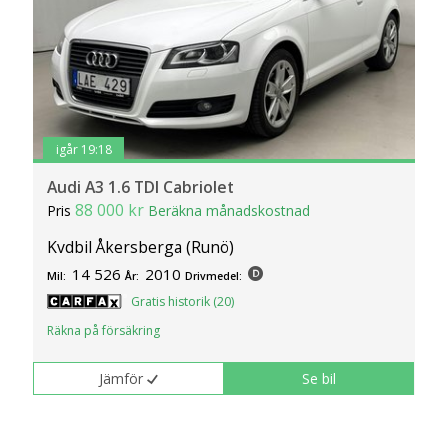
igår 19:18
Audi A3 1.6 TDI Cabriolet
88 000 kr
Pris
Beräkna månadskostnad
Kvdbil Åkersberga (Runö)
14 526
2010
Mil:
År:
Drivmedel:
Gratis historik (20)
Räkna på försäkring
Jämför
Se bil