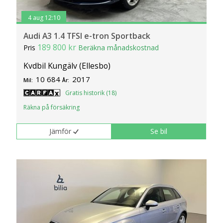
4 aug 12:10
Audi A3 1.4 TFSI e-tron Sportback
189 800 kr
Pris
Beräkna månadskostnad
Kvdbil Kungälv (Ellesbo)
10 684
2017
Mil:
År:
Gratis historik (18)
Räkna på försäkring
Jämför
Se bil