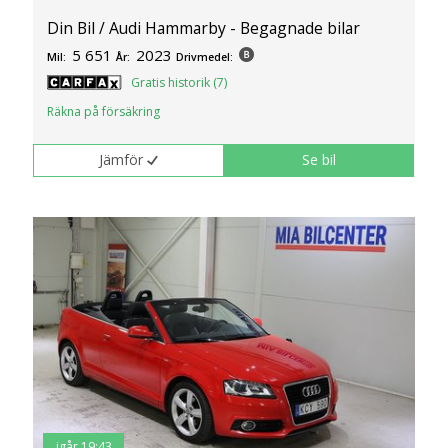
Din Bil / Audi Hammarby - Begagnade bilar
5 651
2023
Mil:
År:
Drivmedel:
Gratis historik (7)
Räkna på försäkring
Jämför
Se bil
igår 19:43