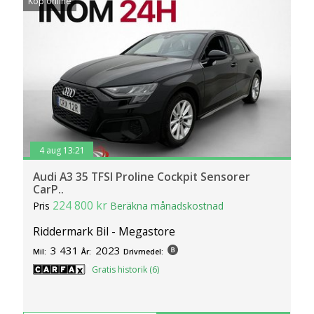
Köp online
4 aug 13:21
Audi A3 35 TFSI Proline Cockpit Sensorer
CarP..
224 800 kr
Pris
Beräkna månadskostnad
Riddermark Bil - Megastore
3 431
2023
Mil:
År:
Drivmedel:
Gratis historik (6)