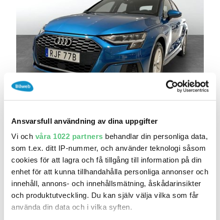
igår 13:27
Audi A3 Sportback 35 TFSI 150 Proline
239 000 kr
Pris
Beräkna månadskostnad
Ansvarsfull användning av dina uppgifter
Din Bil / Audi Helsingborg - Begagnade bilar
Vi och
våra 1022 partners
behandlar din personliga data,
som t.ex. ditt IP-nummer, och använder teknologi såsom
2 758
2023
Mil:
År:
Drivmedel:
cookies för att lagra och få tillgång till information på din
Gratis historik (7)
enhet för att kunna tillhandahålla personliga annonser och
Räkna på försäkring
innehåll, annons- och innehållsmätning, åskådarinsikter
och produktutveckling. Du kan själv välja vilka som får
Jämför
Se bil
använda din data och i vilka syften.