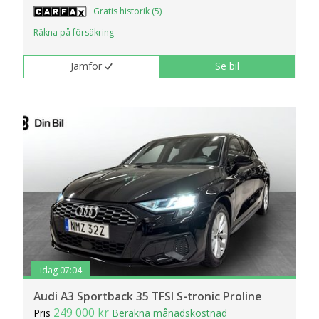
Gratis historik (5)
Räkna på försäkring
Jämför
Se bil
idag 07:04
Audi A3 Sportback 35 TFSI S-tronic Proline
249 000 kr
Pris
Beräkna månadskostnad