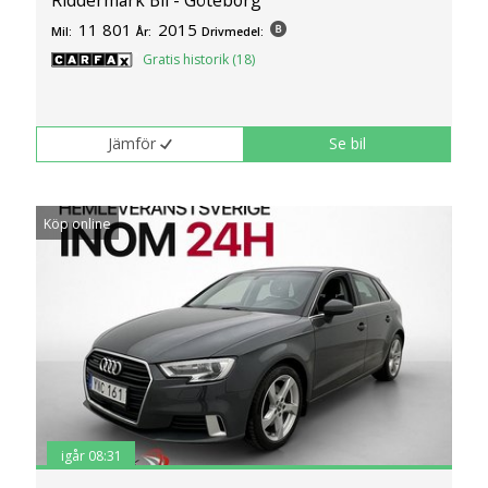
Riddermark Bil - Göteborg
11 801
2015
Mil:
År:
Drivmedel:
Gratis historik (18)
Jämför
Se bil
Köp online
igår 08:31