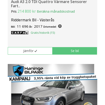
Audi A3 2.0 TDI Quattro Värmare Sensorer
Fart..
214 800 kr
Pris
Beräkna månadskostnad
Riddermark Bil - Västerås
11 696
2017
Mil:
År:
Drivmedel:
Gratis historik (15)
Jämför
Se bil