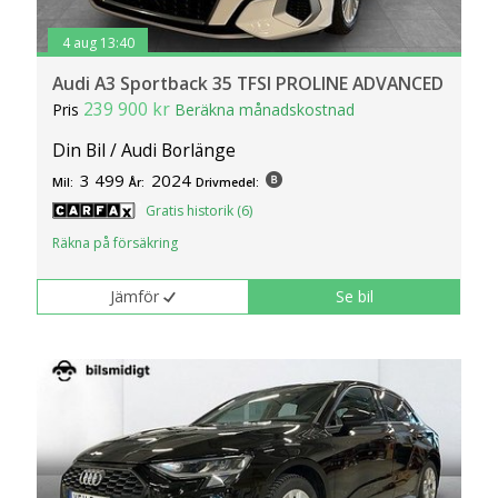
4 aug 13:40
Audi A3 Sportback 35 TFSI PROLINE ADVANCED
239 900 kr
Pris
Beräkna månadskostnad
Din Bil / Audi Borlänge
3 499
2024
Mil:
År:
Drivmedel:
Gratis historik (6)
Räkna på försäkring
Jämför
Se bil