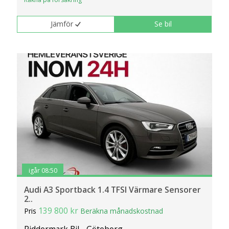
klickar du på Anpassa. Du kan alltid ändra dina
inställningar för cookies.
Jämför
Se bil
igår 08:50
Audi A3 Sportback 1.4 TFSI Värmare Sensorer
2..
139 800 kr
Pris
Beräkna månadskostnad