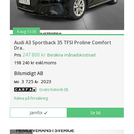
4 aug 13:36
Audi A3 Sportback 35 TFSI Proline Comfort
Dra..
247 800 kr
Pris
Beräkna månadskostnad
198 240 kr exkl.moms
Bilsmidigt AB
3 725
2023
Mil:
År:
Gratis historik (9)
Räkna på försäkring
Jämför
Se bil