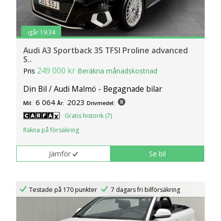
igår 19:34
Audi A3 Sportback 35 TFSI Proline advanced
S..
249 000 kr
Pris
Beräkna månadskostnad
Din Bil / Audi Malmö - Begagnade bilar
6 064
2023
Mil:
År:
Drivmedel:
Gratis historik (7)
Räkna på försäkring
Jämför
Se bil
Testade på 170 punkter
7 dagars fri bilförsäkring