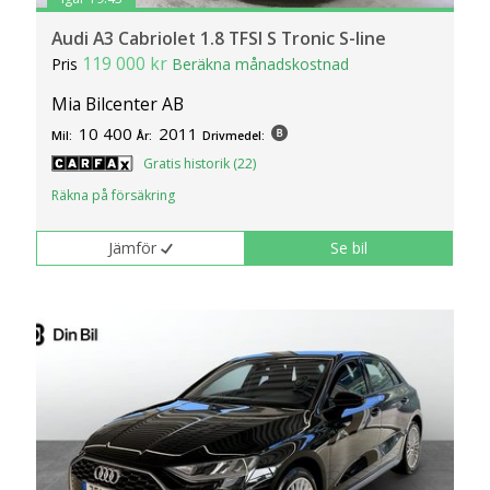
Audi A3 Cabriolet 1.8 TFSI S Tronic S-line
119 000 kr
Pris
Beräkna månadskostnad
Mia Bilcenter AB
10 400
2011
Mil:
År:
Drivmedel:
Gratis historik (22)
Räkna på försäkring
Jämför
Se bil