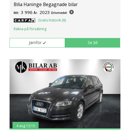
Bilia Haninge Begagnade bilar
3 996
2023
Mil:
År:
Drivmedel:
Gratis historik (8)
Räkna på försäkring
Jämför
Se bil
4 aug 13:15