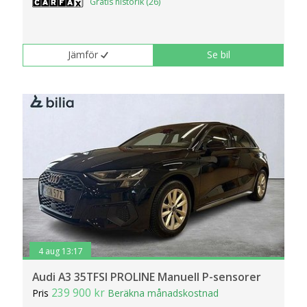
Gratis historik (26)
Jämför
Se bil
4 aug 13:17
Audi A3 35TFSI PROLINE Manuell P-sensorer
239 900 kr
Pris
Beräkna månadskostnad