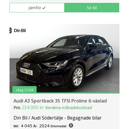
Jämför
Se bil
Koldioxidutsläpp
0 mg/km - 2570 mg/km.
(C02)
Bredd
1,7 m - 2,0 m.
Längd
4,1 m - 5,2 m.
Höjd
1,3 m - 1,5 m.
Vikt
1165 kg - 1805 kg.
Drivlinor
AWD (4 537 bilar) och 2WD (43 418 bilar).
Till salu
Det finns ca 495 begagnade Audi A3 till salu
idag 12:04
på Bilweb med pris från 87 900 kr till 559
900 kr.
Audi A3 Sportback 35 TFSI Proline 6-växlad
234 000 kr
Pris
Beräkna månadskostnad
Din Bil / Audi Södertälje - Begagnade bilar
4 045
2024
Mil:
År:
Drivmedel: