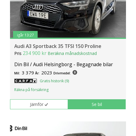
igår 13:27
Audi A3 Sportback 35 TFSI 150 Proline
234 900 kr
Pris
Beräkna månadskostnad
Din Bil / Audi Helsingborg - Begagnade bilar
3 379
2023
Mil:
År:
Drivmedel:
Gratis historik (9)
Räkna på försäkring
Jämför
Se bil