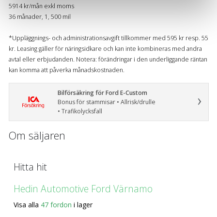
en säker - och trygg marknadsplats och för att kunna ge
5914 kr/mån exkl moms
36 månader, 1, 500 mil
dig relevanta tips, nyheter och anpassad reklam. Genom
att klicka på Tillåt alla godkänner du vår hantering av
*Uppläggnings- och administrationsavgift tillkommer med 595 kr resp. 55
cookies och samtycker till att vi mäter och delar
kr. Leasing gäller för näringsidkare och kan inte kombineras med andra
information om din användning av webbplatsen med våra
avtal eller erbjudanden. Notera: förändringar i den underliggande räntan
partners. För att ändra vilka typer av cookies vi använder
kan komma att påverka månadskostnaden.
klickar du på Anpassa. Du kan alltid ändra dina
inställningar för cookies.
Bilförsäkring för Ford E-Custom
Bonus för stammisar • Allrisk/drulle
• Trafikolycksfall
Om säljaren
Hitta hit
Hedin Automotive Ford Värnamo
Visa alla
47 fordon
i lager