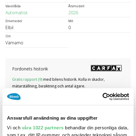
Växellåda
Årsmodell
Automatisk
2026
Drivmedel
Mil
Elbil
0
Ort
Värnamo
Fordonets historik
Gratis rapport (9)
med bilens historik. Kolla in skador,
mätarställning, besiktning och antal ägare.
Fordonsinformation
Ansvarsfull användning av dina uppgifter
2 klimatzoner, Android Auto, Apple CarPlay, Förarassistans, Backkamera,
Vi och
våra 1022 partners
behandlar din personliga data,
Dragkrok, fast, Dubbellås, Elhissar (Fram), Eluppvärmd ratt, Farthållare,
som t.ex. ditt IP-nummer, och använder teknologi såsom
Frozen white, Navigation, Helt inklätt lastutrymme, Integrerat nedfällbart