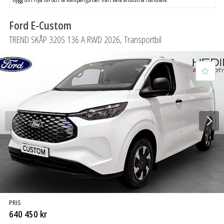
SÖK
Fler val
Mil från
Mil till
Ford E-Custom
TREND SKÅP 320S 136 A RWD 2026, Transportbil
Län (alla)
PRIS
640 450 kr