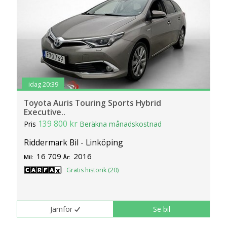
idag 20:39
Toyota Auris Touring Sports Hybrid
Executive..
139 800 kr
Pris
Beräkna månadskostnad
Riddermark Bil - Linköping
16 709
2016
Mil:
År:
Gratis historik (20)
Jämför
Se bil