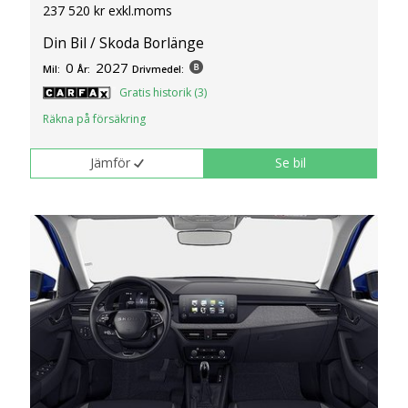
237 520 kr exkl.moms
Din Bil / Skoda Borlänge
0
2027
Mil:
År:
Drivmedel:
Gratis historik (3)
Räkna på försäkring
Jämför
Se bil