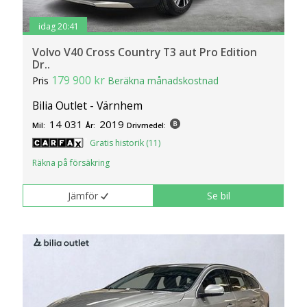
idag 20:41
Volvo V40 Cross Country T3 aut Pro Edition
Dr..
179 900 kr
Pris
Beräkna månadskostnad
Bilia Outlet - Värnhem
14 031
2019
Mil:
År:
Drivmedel:
Gratis historik (11)
Räkna på försäkring
Jämför
Se bil