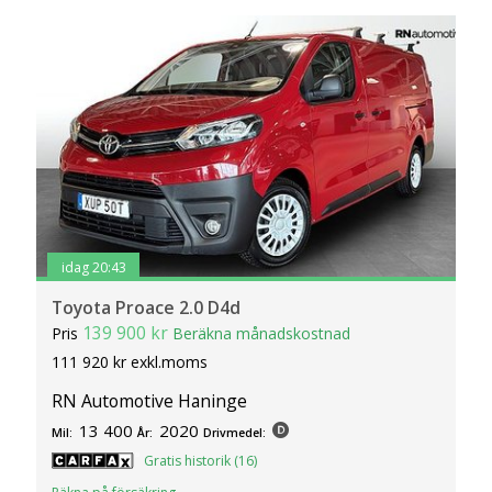
idag 20:43
Toyota Proace 2.0 D4d
139 900 kr
Pris
Beräkna månadskostnad
111 920 kr exkl.moms
RN Automotive Haninge
13 400
2020
Mil:
År:
Drivmedel:
Gratis historik (16)