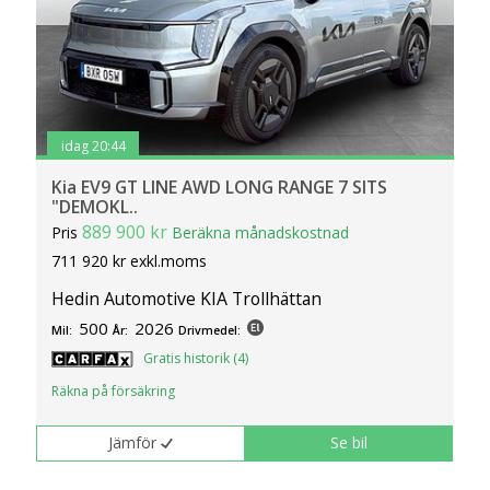
idag 20:44
Kia EV9 GT LINE AWD LONG RANGE 7 SITS
"DEMOKL..
889 900 kr
Pris
Beräkna månadskostnad
711 920 kr exkl.moms
Hedin Automotive KIA Trollhättan
500
2026
Mil:
År:
Drivmedel:
Gratis historik (4)
Räkna på försäkring
Jämför
Se bil