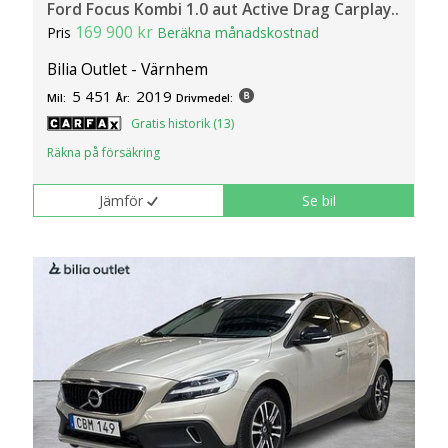
Ford Focus Kombi 1.0 aut Active Drag Carplay..
169 900 kr
Pris
Beräkna månadskostnad
Bilia Outlet - Värnhem
5 451
2019
Mil:
År:
Drivmedel:
Gratis historik (13)
Räkna på försäkring
Jämför
Se bil