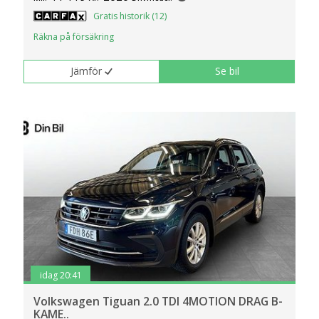
klickar du på Anpassa. Du kan alltid ändra dina
Gratis historik (12)
inställningar för cookies.
Räkna på försäkring
Jämför
Se bil
idag 20:41
Volkswagen Tiguan 2.0 TDI 4MOTION DRAG B-
KAME..