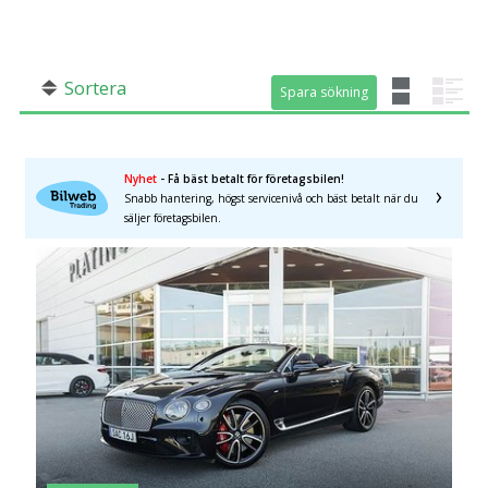
SÖK
Fler val
Mil från
Mil till
Sortera
Spara sökning
Spara sökning
Nyhet
- Få bäst betalt för företagsbilen!
Snabb hantering, högst servicenivå och bäst betalt när du
säljer företagsbilen.
Län (alla)