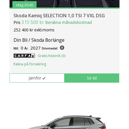
idag 20:40
Skoda Kamiq SELECTION 1,0 TSI 7 VXL DSG
315 500 kr
Pris
Beräkna månadskostnad
252 400 kr exkl.moms
Din Bil / Skoda Borlänge
0
2027
Mil:
År:
Drivmedel:
Gratis historik (3)
Räkna på försäkring
Jämför
Se bil