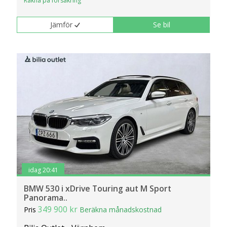
Räkna på försäkring
Jämför
Se bil
idag 20:41
BMW 530 i xDrive Touring aut M Sport
Panorama..
349 900 kr
Pris
Beräkna månadskostnad