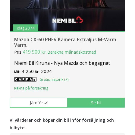
idag 20:44
Mazda CX-60 PHEV Kamera Extraljus M-Värm
Värm..
419 900 kr
Pris
Beräkna månadskostnad
Niemi Bil Kiruna - Nya Mazda och begagnat
4 250
2024
Mil:
År:
Gratis historik (7)
Räkna på försäkring
Jämför
Se bil
Vi värderar och köper din bil inför försäljning och
bilbyte