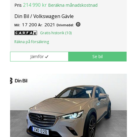
214 990 kr
Pris
Beräkna månadskostnad
Din Bil / Volkswagen Gävle
17 200
2021
Mil:
År:
Drivmedel:
Gratis historik (10)
Räkna på försäkring
Jämför
Se bil