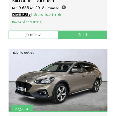
Bilia Outlet - Värnhem
9 685
2018
Mil:
År:
Drivmedel:
Gratis historik (16)
Räkna på försäkring
Jämför
Se bil
idag 20:41