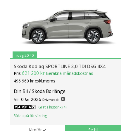
idag 20:40
Skoda Kodiaq SPORTLINE 2,0 TDI DSG 4X4
621 200 kr
Pris
Beräkna månadskostnad
496 960 kr exkl.moms
Din Bil / Skoda Borlänge
0
2026
Mil:
År:
Drivmedel:
Gratis historik (4)
Räkna på försäkring
Jämför
Se bil