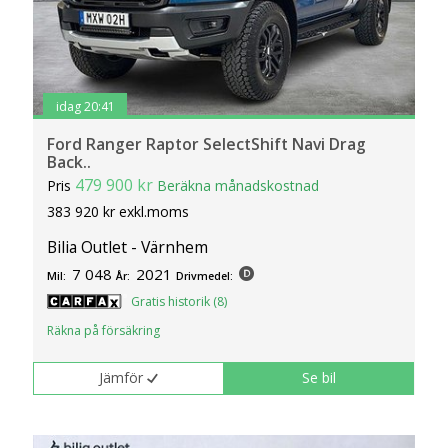
idag 20:41
Ford Ranger Raptor SelectShift Navi Drag
Back..
479 900 kr
Pris
Beräkna månadskostnad
383 920 kr exkl.moms
Bilia Outlet - Värnhem
7 048
2021
Mil:
År:
Drivmedel:
Gratis historik (8)
Räkna på försäkring
Jämför
Se bil