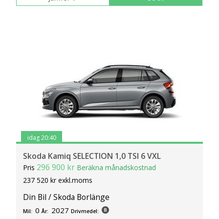
idag 20:40
Skoda Kamiq SELECTION 1,0 TSI 6 VXL
296 900 kr
Pris
Beräkna månadskostnad
237 520 kr exkl.moms
Din Bil / Skoda Borlänge
0
2027
Mil:
År:
Drivmedel: