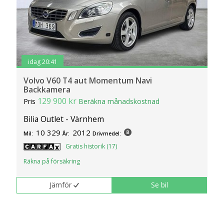
idag 20:41
Volvo V60 T4 aut Momentum Navi
Backkamera
129 900 kr
Pris
Beräkna månadskostnad
Bilia Outlet - Värnhem
10 329
2012
Mil:
År:
Drivmedel:
Gratis historik (17)
Räkna på försäkring
Jämför
Se bil