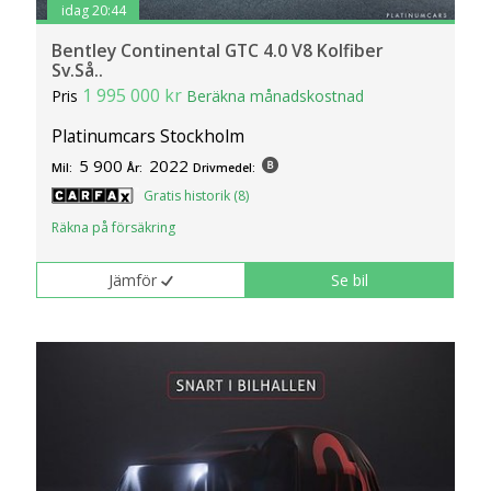
idag 20:44
Bentley Continental GTC 4.0 V8 Kolfiber
Sv.Så..
1 995 000 kr
Pris
Beräkna månadskostnad
Platinumcars Stockholm
5 900
2022
Mil:
År:
Drivmedel:
Gratis historik (8)
Räkna på försäkring
Jämför
Se bil