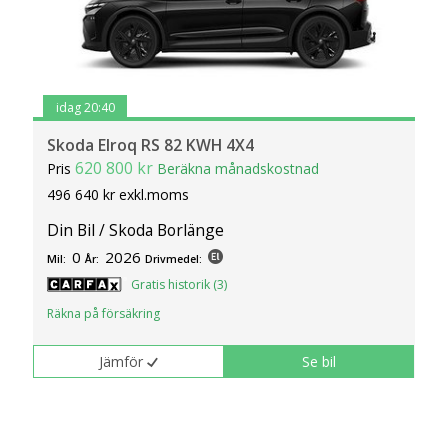
idag 20:40
Skoda Elroq RS 82 KWH 4X4
620 800 kr
Pris
Beräkna månadskostnad
496 640 kr exkl.moms
Din Bil / Skoda Borlänge
0
2026
Mil:
År:
Drivmedel:
Gratis historik (3)
Räkna på försäkring
Jämför
Se bil