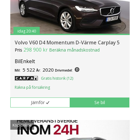
idag 20:40
Volvo V60 D4 Momentum D-Värme Carplay 5
298 900 kr
Pris
Beräkna månadskostnad
BilEnkelt
5 522
2020
Mil:
År:
Drivmedel:
Gratis historik (12)
Räkna på försäkring
Jämför
Se bil
Köp online