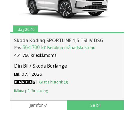
idag 20:40
Skoda Kodiaq SPORTLINE 1,5 TSI IV DSG
564 700 kr
Pris
Beräkna månadskostnad
451 760 kr exkl.moms
Din Bil / Skoda Borlänge
0
2026
Mil:
År:
Gratis historik (3)
Räkna på försäkring
Jämför
Se bil