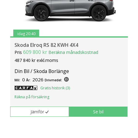
idag 20:40
Skoda Elroq RS 82 KWH 4X4
609 800 kr
Pris
Beräkna månadskostnad
487 840 kr exkl.moms
Din Bil / Skoda Borlänge
0
2026
Mil:
År:
Drivmedel:
Gratis historik (3)
Räkna på försäkring
Jämför
Se bil