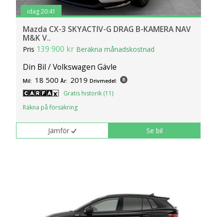
idag 20:41
Mazda CX-3 SKYACTIV-G DRAG B-KAMERA NAV
M&K V..
139 900 kr
Pris
Beräkna månadskostnad
Din Bil / Volkswagen Gävle
18 500
2019
Mil:
År:
Drivmedel:
Gratis historik (11)
Räkna på försäkring
Jämför
Se bil