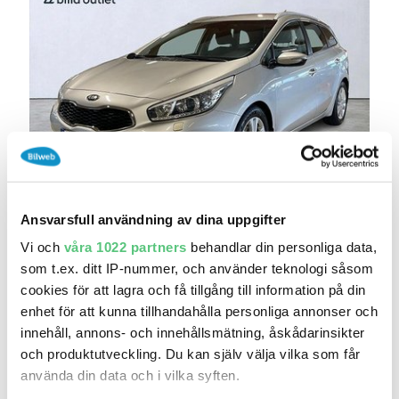
idag 20:41
Ansvarsfull användning av dina uppgifter
Kia Cee´d Ceed 1.6 CRDi EX Comfort Automat
1-..
Vi och
våra 1022 partners
behandlar din personliga data,
99 900 kr
Pris
Beräkna månadskostnad
som t.ex. ditt IP-nummer, och använder teknologi såsom
cookies för att lagra och få tillgång till information på din
Bilia Outlet - Västerås
enhet för att kunna tillhandahålla personliga annonser och
15 807
2013
Mil:
År:
Drivmedel:
innehåll, annons- och innehållsmätning, åskådarinsikter
Gratis historik (21)
och produktutveckling. Du kan själv välja vilka som får
Räkna på försäkring
använda din data och i vilka syften.