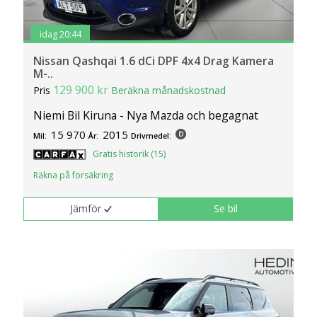
idag 20:44
Nissan Qashqai 1.6 dCi DPF 4x4 Drag Kamera
M-..
129 900 kr
Pris
Beräkna månadskostnad
Niemi Bil Kiruna - Nya Mazda och begagnat
15 970
2015
Mil:
År:
Drivmedel:
Gratis historik (15)
Räkna på försäkring
Jämför
Se bil