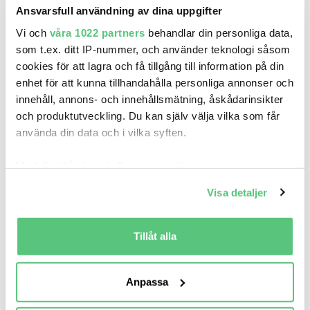
Ansvarsfull användning av dina uppgifter
Vi och
våra 1022 partners
behandlar din personliga data,
som t.ex. ditt IP-nummer, och använder teknologi såsom
Därför skall du registrera ett konto
cookies för att lagra och få tillgång till information på din
på bilweb.se
enhet för att kunna tillhandahålla personliga annonser och
innehåll, annons- och innehållsmätning, åskådarinsikter
och produktutveckling. Du kan själv välja vilka som får
använda din data och i vilka syften.
Med din tillåtelse skulle vi även vilja:
Spara sökning
Samla in information om din geografiska plats
Bevaka inkommande bilar som
Visa detaljer
som kan ha en noggrannhet på upp till flera meter
matchar dina sökningar
Identifiera din enhet genom att aktivt skanna den
för specifika kännetecken (fingeravtryck)
Tillåt alla
Ta reda på mer om hur dina personliga uppgifter
behandlas och ställ in dina preferenser i
detaljsektionen
.
Anpassa
Du kan ändra eller dra tillbaka ditt samtycke när som
Mailnotiser
helst från cookie-förklaringen.