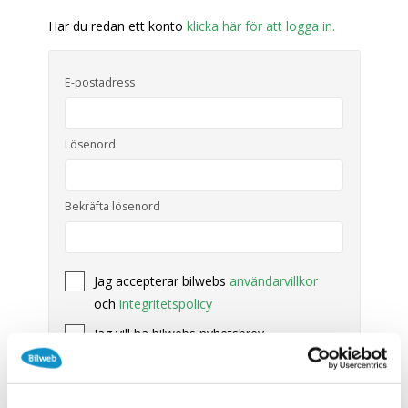
SÖK
Fler val
Har du redan ett konto
klicka här för att logga in.
Mil från
Mil till
E-postadress
Lösenord
Län (alla)
Bekräfta lösenord
Jag accepterar bilwebs
användarvillkor
och
integritetspolicy
Jag vill ha bilwebs nyhetsbrev
Skapa konto