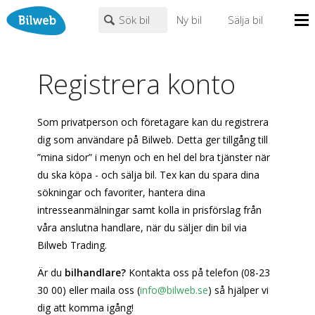
Sök bil
Ny bil
Sälja bil
Mina sidor
Registrera konto
PERSONBIL
TRANSPORT
HUSBIL/HUSVAGN
MC/MOPED/ATV
Bilhandlare
Märke (alla)
Biltyper
Som privatperson och företagare kan du registrera
Alla städer
Endast fordon från MRF-anslutna handlare
dig som användare på Bilweb. Detta ger tillgång till
Nyheter
”mina sidor” i menyn och en hel del bra tjänster när
Fritext
du ska köpa - och sälja bil. Tex kan du spara dina
Billån
sökningar och favoriter, hantera dina
Privatleasing
Populära märken
Volvo
,
Audi
,
Mercedes
,
Volkswagen
,
BMW
intresseanmälningar samt kolla in prisförslag från
Leasing
våra anslutna handlare, när du säljer din bil via
0
kr
till
mer än 500000
kr
Väghjälp
Bilweb Trading.
Kontakt
Är du
bilhandlare?
Kontakta oss på telefon (08-23
Justera priset genom att dra i knapparna
Om oss
30 00) eller maila oss (
info@bilweb.se
) så hjälper vi
Auktioner
dig att komma igång!
År från
År till