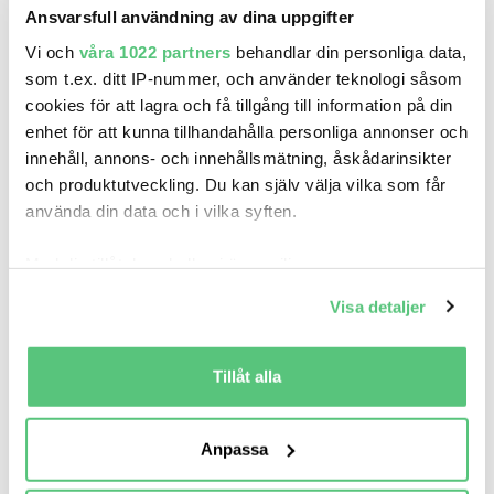
Ansvarsfull användning av dina uppgifter
Vi och
våra 1022 partners
behandlar din personliga data,
som t.ex. ditt IP-nummer, och använder teknologi såsom
Därför skall du registrera ett konto
cookies för att lagra och få tillgång till information på din
på bilweb.se
enhet för att kunna tillhandahålla personliga annonser och
innehåll, annons- och innehållsmätning, åskådarinsikter
och produktutveckling. Du kan själv välja vilka som får
använda din data och i vilka syften.
Med din tillåtelse skulle vi även vilja:
Spara sökning
Samla in information om din geografiska plats
Bevaka inkommande bilar som
Visa detaljer
som kan ha en noggrannhet på upp till flera meter
matchar dina sökningar
Identifiera din enhet genom att aktivt skanna den
för specifika kännetecken (fingeravtryck)
Tillåt alla
Ta reda på mer om hur dina personliga uppgifter
behandlas och ställ in dina preferenser i
detaljsektionen
.
Anpassa
Du kan ändra eller dra tillbaka ditt samtycke när som
Mailnotiser
helst från cookie-förklaringen.