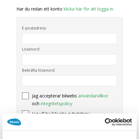
SÖK
Fler val
Har du redan ett konto
klicka här för att logga in.
Mil från
Mil till
E-postadress
Lösenord
Län (alla)
Bekräfta lösenord
Jag accepterar bilwebs
användarvillkor
och
integritetspolicy
Jag vill ha bilwebs nyhetsbrev
Skapa konto