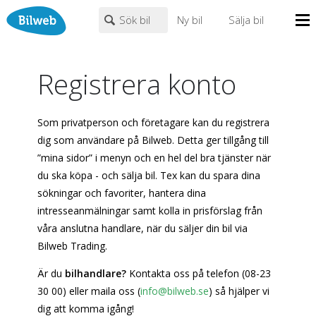
Sök bil
Ny bil
Sälja bil
Mina sidor
Registrera konto
PERSONBIL
TRANSPORT
HUSBIL/HUSVAGN
MC/MOPED/ATV
Bilhandlare
Märke (alla)
Biltyper
Som privatperson och företagare kan du registrera
Alla städer
Endast fordon från MRF-anslutna handlare
dig som användare på Bilweb. Detta ger tillgång till
Nyheter
”mina sidor” i menyn och en hel del bra tjänster när
Fritext
du ska köpa - och sälja bil. Tex kan du spara dina
Billån
sökningar och favoriter, hantera dina
Privatleasing
Populära märken
Volvo
,
Audi
,
Mercedes
,
Volkswagen
,
BMW
intresseanmälningar samt kolla in prisförslag från
Leasing
våra anslutna handlare, när du säljer din bil via
0
kr
till
mer än 500000
kr
Väghjälp
Bilweb Trading.
Kontakt
Är du
bilhandlare?
Kontakta oss på telefon (08-23
Justera priset genom att dra i knapparna
Om oss
30 00) eller maila oss (
info@bilweb.se
) så hjälper vi
Auktioner
dig att komma igång!
År från
År till