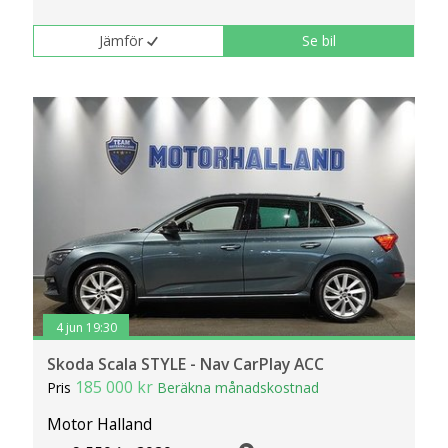
Jämför
Se bil
4 jun 19:30
Skoda Scala STYLE - Nav CarPlay ACC
185 000 kr
Pris
Beräkna månadskostnad
Motor Halland