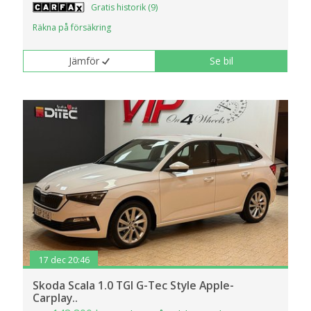
Gratis historik (9)
Räkna på försäkring
Jämför
Se bil
17 dec 20:46
Skoda Scala 1.0 TGI G-Tec Style Apple-
Carplay..