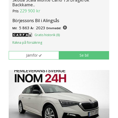
Skoda Scala Monte Carlo TSI Dragkrok
Backkame..
229 900 kr
Pris
Börjessons Bil i Alingsås
5 863
2023
Mil:
År:
Drivmedel:
Gratis historik (8)
Räkna på försäkring
Jämför
Se bil