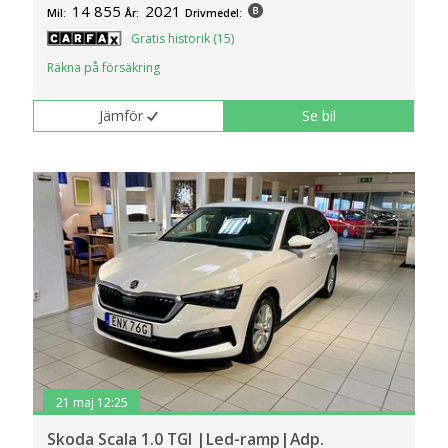
14 855
2021
Mil:
År:
Drivmedel:
Gratis historik (15)
Räkna på försäkring
Jämför
Se bil
21 maj 12:25
Skoda Scala 1.0 TGI |Led-ramp|Adp.