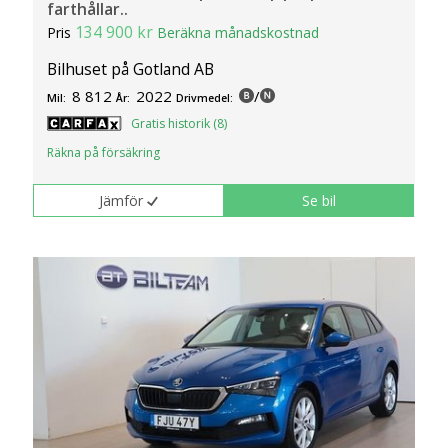
farthållar..
134 900 kr
Pris
Beräkna månadskostnad
Bilhuset på Gotland AB
8 812
2022
/
Mil:
År:
Drivmedel:
Gratis historik (8)
Räkna på försäkring
Jämför
Se bil