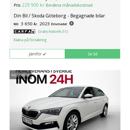
229 900 kr
Pris
Beräkna månadskostnad
Din Bil / Skoda Göteborg - Begagnade bilar
3 650
2023
Mil:
År:
Drivmedel:
Gratis historik (11)
Räkna på försäkring
Jämför
Se bil
Köp online