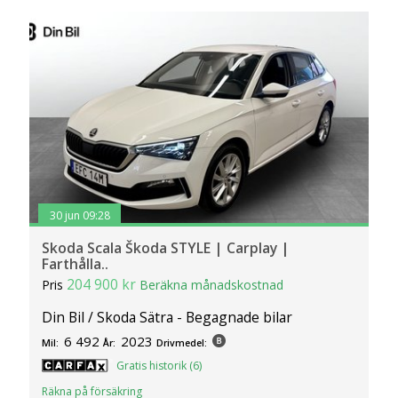
30 jun 09:28
Skoda Scala Škoda STYLE | Carplay |
Farthålla..
204 900 kr
Pris
Beräkna månadskostnad
Din Bil / Skoda Sätra - Begagnade bilar
6 492
2023
Mil:
År:
Drivmedel:
Gratis historik (6)
Räkna på försäkring