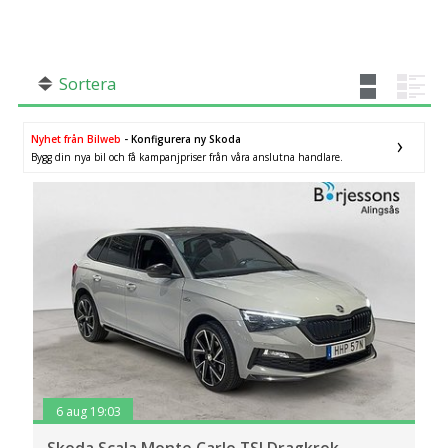
SÖK
Fler val
Mil från
Mil till
Sortera
×
Halvkombi
Nyhet från Bilweb
- Konfigurera ny Skoda
Bygg din nya bil och få kampanjpriser från våra anslutna handlare.
Län (alla)
6 aug 19:03