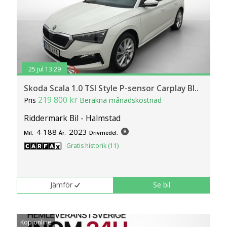
25 jul 13:29
Skoda Scala 1.0 TSI Style P-sensor Carplay Bl..
219 800 kr
Pris
Beräkna månadskostnad
Riddermark Bil - Halmstad
4 188
2023
Mil:
År:
Drivmedel:
Gratis historik (11)
Jämför
Se bil
Köp online