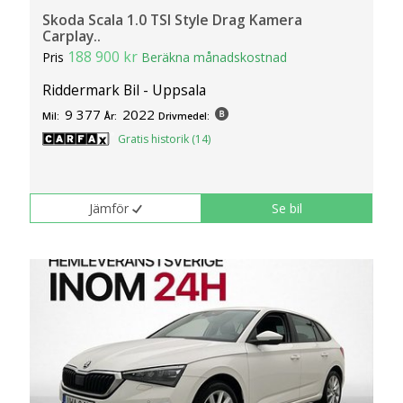
Skoda Scala 1.0 TSI Style Drag Kamera
Carplay..
188 900 kr
Pris
Beräkna månadskostnad
Riddermark Bil - Uppsala
9 377
2022
Mil:
År:
Drivmedel:
Gratis historik (14)
Jämför
Se bil