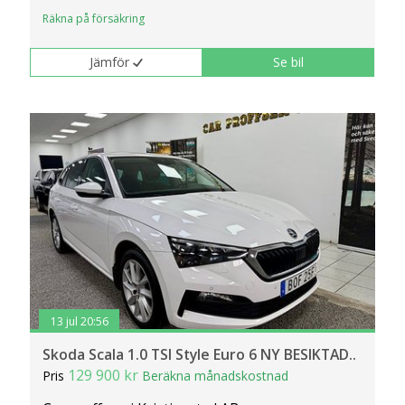
Räkna på försäkring
Jämför
Se bil
13 jul 20:56
Skoda Scala 1.0 TSI Style Euro 6 NY BESIKTAD..
129 900 kr
Pris
Beräkna månadskostnad