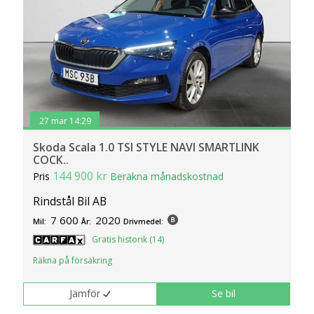
27 mar 14:29
Skoda Scala 1.0 TSI STYLE NAVI SMARTLINK
COCK..
144 900 kr
Pris
Beräkna månadskostnad
Rindstål Bil AB
7 600
2020
Mil:
År:
Drivmedel:
Gratis historik (14)
Räkna på försäkring
Jämför
Se bil