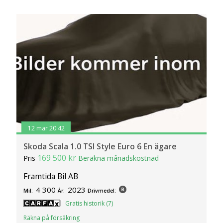
12 mar 20:42
Skoda Scala 1.0 TSI Style Euro 6 En ägare
169 500 kr
Pris
Beräkna månadskostnad
Framtida Bil AB
4 300
2023
Mil:
År:
Drivmedel:
Gratis historik (7)
Räkna på försäkring