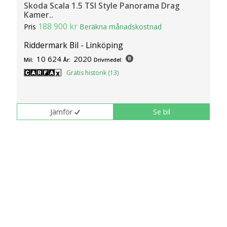
Skoda Scala 1.5 TSI Style Panorama Drag
Kamer..
188 900 kr
Pris
Beräkna månadskostnad
Riddermark Bil - Linköping
10 624
2020
Mil:
År:
Drivmedel:
Gratis historik (13)
Jämför
Se bil