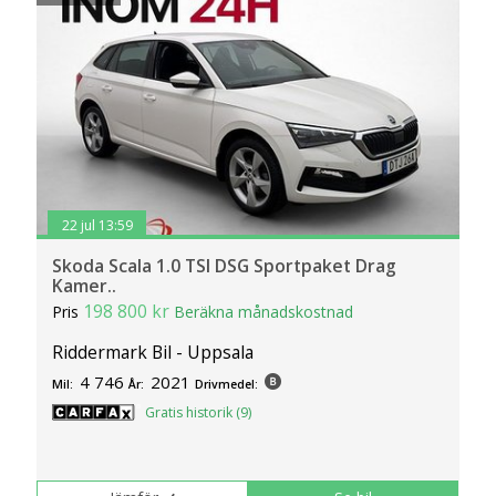
22 jul 13:59
Skoda Scala 1.0 TSI DSG Sportpaket Drag
Kamer..
198 800 kr
Pris
Beräkna månadskostnad
Riddermark Bil - Uppsala
4 746
2021
Mil:
År:
Drivmedel:
Gratis historik (9)