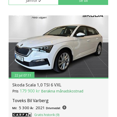
Jämför
Se bil
22 jul 07:11
Skoda Scala 1,0 TSI 6 VXL
179 900 kr
Pris
Beräkna månadskostnad
Toveks Bil Varberg
5 300
2021
Mil:
År:
Drivmedel:
Gratis historik (9)