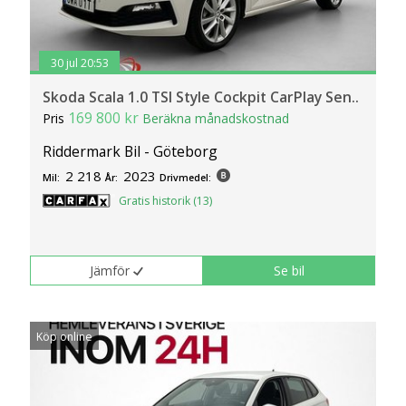
30 jul 20:53
Skoda Scala 1.0 TSI Style Cockpit CarPlay Sen..
169 800 kr
Pris
Beräkna månadskostnad
Riddermark Bil - Göteborg
2 218
2023
Mil:
År:
Drivmedel:
Gratis historik (13)
Jämför
Se bil
Köp online