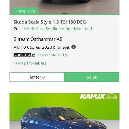
7 maj 12:24
Skoda Scala Style 1,5 TSI 150 DSG
193 900 kr
Pris
Beräkna månadskostnad
Bilteam Östhammar AB
10 053
2020
Mil:
År:
Drivmedel:
Gratis historik (16)
Räkna på försäkring
Jämför
Se bil