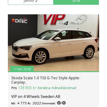
Jämför
Se bil
17 dec 20:46
Skoda Scala 1.0 TGI G-Tec Style Apple-
Carplay..
138 800 kr
Pris
Beräkna månadskostnad
VIP on 4 Wheels Sweden AB
4 775
2022
/
Mil:
År:
Drivmedel: