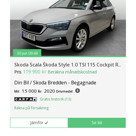
klickar du på Anpassa. Du kan alltid ändra dina
inställningar för cookies.
30 jun 09:49
Skoda Scala Škoda Style 1.0 TSI 115 Cockpit R..
119 900 kr
Pris
Beräkna månadskostnad
Din Bil / Skoda Bredden - Begagnade
15 000
2020
Mil:
År:
Drivmedel:
Gratis historik (13)
Räkna på försäkring
Jämför
Se bil