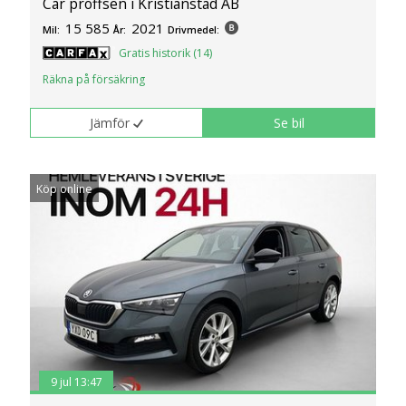
Car proffsen i Kristianstad AB
15 585
2021
Mil:
År:
Drivmedel:
Gratis historik (14)
Räkna på försäkring
Jämför
Se bil
Köp online
9 jul 13:47