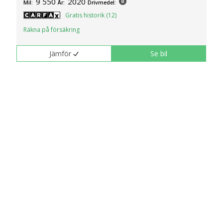
9 550
2020
Mil:
År:
Drivmedel:
Gratis historik (12)
Räkna på försäkring
Jämför
Se bil