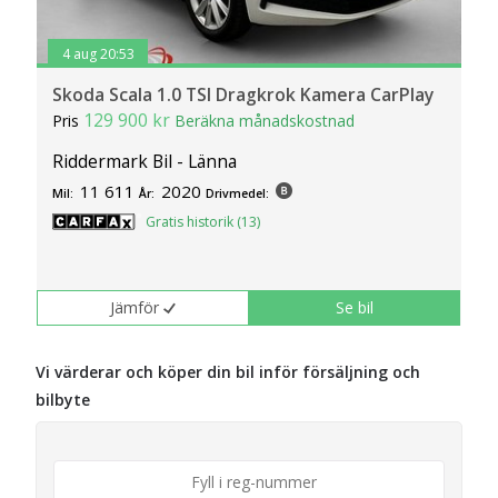
4 aug 20:53
Skoda Scala 1.0 TSI Dragkrok Kamera CarPlay
129 900 kr
Pris
Beräkna månadskostnad
Riddermark Bil - Länna
11 611
2020
Mil:
År:
Drivmedel:
Gratis historik (13)
Jämför
Se bil
Vi värderar och köper din bil inför försäljning och
bilbyte