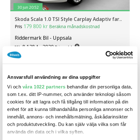
30 jun 20:52
Skoda Scala 1.0 TSI Style Carplay Adaptiv far..
179 800 kr
Pris
Beräkna månadskostnad
Riddermark Bil - Uppsala
8 128
2020
Mil:
År:
Drivmedel:
Gratis historik (9)
Ansvarsfull användning av dina uppgifter
Jämför
Se bil
Vi och
våra 1022 partners
behandlar din personliga data,
som t.ex. ditt IP-nummer, och använder teknologi såsom
cookies för att lagra och få tillgång till information på din
enhet för att kunna tillhandahålla personliga annonser och
innehåll, annons- och innehållsmätning, åskådarinsikter
och produktutveckling. Du kan själv välja vilka som får
använda din data och i vilka syften.