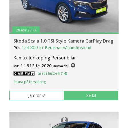
29 apr 20:13
Skoda Scala 1.0 TSI Style Kamera CarPlay Drag
124 800 kr
Pris
Beräkna månadskostnad
Kamux Jönköping Personbilar
14 315
2020
Mil:
År:
Drivmedel:
Gratis historik (14)
Räkna på försäkring
Jämför
Se bil