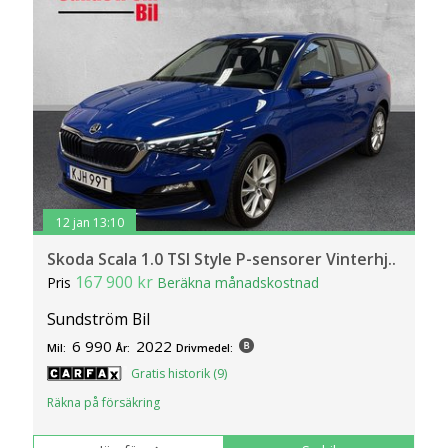
12 jan 13:10
Skoda Scala 1.0 TSI Style P-sensorer Vinterhj..
167 900 kr
Pris
Beräkna månadskostnad
Sundström Bil
6 990
2022
Mil:
År:
Drivmedel:
Gratis historik (9)
Räkna på försäkring