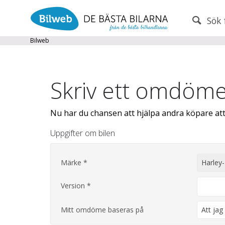
Sök 
PERSONBIL
TRANSPORT
Bilweb
Märke (alla)
Skriv ett omdöm
Endast fordon från MRF-anslutna handlare
Frite
Nu har du chansen att hjälpa andra köpare att v
Uppgifter om bilen
Populära märken
Volvo
,
Audi
,
Mercedes
,
Volkswag
År från
År till
Märke *
Harley
Version *
Mitt omdöme baseras på
Att jag