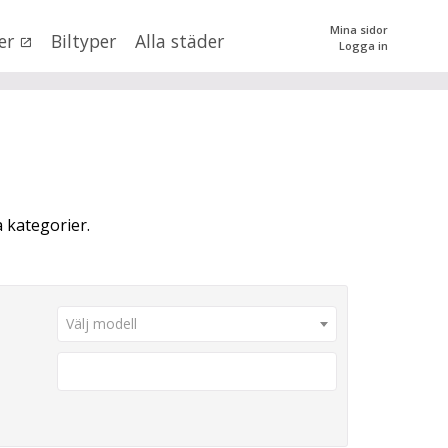
Mina sidor
er
Biltyper
Alla städer
Logga in
0
kr
till
mer än 500000
kr
tera priset genom att dra i knapparna
a kategorier.
SÖK
 val
Välj modell
n (alla)