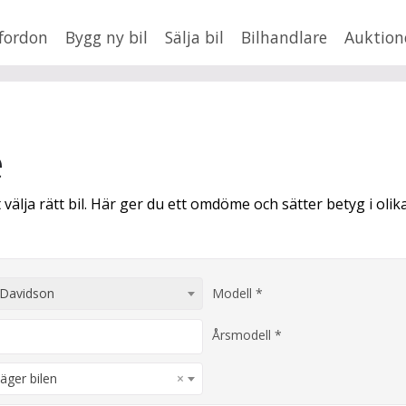
fordon
Bygg ny bil
Sälja bil
Bilhandlare
Auktion
HUSBIL/HUSVAGN
MC/MOPED/ATV
Jus
e
xt
älja rätt bil. Här ger du ett omdöme och sätter betyg i olik
Fler
en
,
BMW
Mil från
Mil till
-Davidson
Modell *
Lä
Årsmodell *
 äger bilen
×