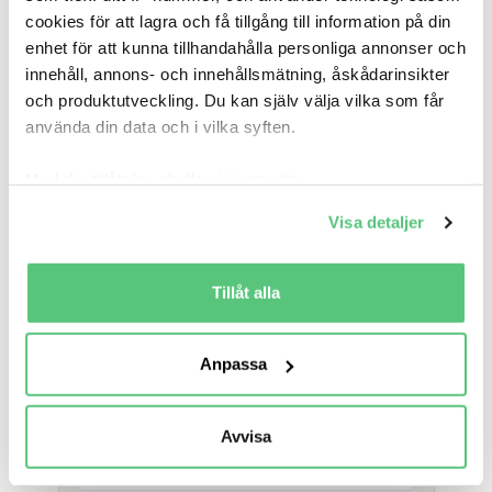
cookies för att lagra och få tillgång till information på din
enhet för att kunna tillhandahålla personliga annonser och
Omdöme *
innehåll, annons- och innehållsmätning, åskådarinsikter
och produktutveckling. Du kan själv välja vilka som får
använda din data och i vilka syften.
Med din tillåtelse skulle vi även vilja:
Information om min bil
(valfri)
Samla in information om din geografiska plats
Visa detaljer
som kan ha en noggrannhet på upp till flera meter
Identifiera din enhet genom att aktivt skanna den
Snittförbrukning
för specifika kännetecken (fingeravtryck)
Tillåt alla
Ta reda på mer om hur dina personliga uppgifter
behandlas och ställ in dina preferenser i
detaljsektionen
.
Mätarställning
Anpassa
Du kan ändra eller dra tillbaka ditt samtycke när som
helst från cookie-förklaringen.
Jag betalade
Avvisa
Vi använder cookies för att förbättra din
användarupplevelse på Bilweb. Även för att tillhandahålla