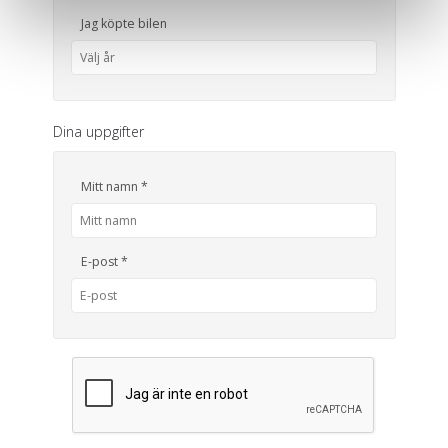
en säker - och trygg marknadsplats och för att kunna ge
Jag köpte bilen
dig relevanta tips, nyheter och anpassad reklam. Genom
att klicka på Tillåt alla godkänner du vår hantering av
cookies och samtycker till att vi mäter och delar
information om din användning av webbplatsen med våra
Dina uppgifter
partners. För att ändra vilka typer av cookies vi använder
klickar du på Anpassa. Du kan alltid ändra dina
inställningar för cookies.
Mitt namn *
E-post *