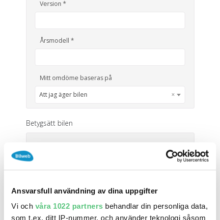
Version *
SÖK
Fler val
Mil från
Mil till
Årsmodell *
Mitt omdöme baseras på
Att jag äger bilen
×
Län (alla)
Betygsätt bilen
Helhetsbetyg *
Lämna ditt omdöme
Ansvarsfull användning av dina uppgifter
Vi och
våra 1022 partners
behandlar din personliga data,
Titel på ditt omdöme *
som t.ex. ditt IP-nummer, och använder teknologi såsom