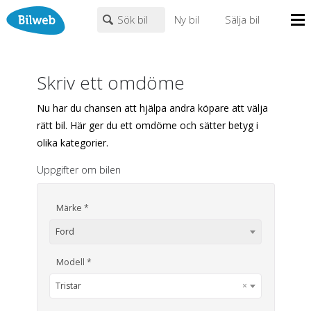
Sök bil
Ny bil
Sälja bil
Mina sidor
PERSONBIL
TRANSPORT
HUSBIL/HUSVAGN
MC/MOPED/ATV
Skriv ett omdöme
Bilhandlare
Märke (alla)
Nu har du chansen att hjälpa andra köpare att välja
Biltyper
rätt bil. Här ger du ett omdöme och sätter betyg i
Alla städer
Endast fordon från MRF-anslutna handlare
olika kategorier.
Nyheter
Fritext
Uppgifter om bilen
Billån
Privatleasing
Populära märken
Volvo
,
Audi
,
Mercedes
,
Volkswagen
,
BMW
Märke *
Leasing
0
kr
till
mer än 500000
kr
Ford
Väghjälp
Kontakt
Modell *
Justera priset genom att dra i knapparna
Om oss
Tristar
×
Auktioner
År från
År till