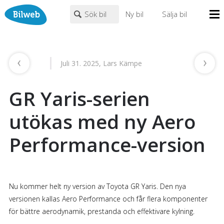
Sök bil
Ny bil
Sälja bil
Mina sidor
PERSONBIL
TRANSPORT
HUSBIL/HUSVAGN
MC/MOPED/ATV
Bilhandlare
Juli 31. 2025, Lars Kämpe
Märke (alla)
Biltyper
GR Yaris-serien
Alla städer
Endast fordon från MRF-anslutna handlare
Nyheter
Fritext
utökas med ny Aero
Billån
Performance-version
Privatleasing
Populära märken
Volvo
,
Audi
,
Mercedes
,
Volkswagen
,
BMW
Leasing
0
kr
till
mer än 500000
kr
Väghjälp
Nu kommer helt ny version av Toyota GR Yaris. Den nya
Kontakt
versionen kallas Aero Performance och får flera komponenter
Justera priset genom att dra i knapparna
Om oss
för bättre aerodynamik, prestanda och effektivare kylning.
Auktioner
År från
År till