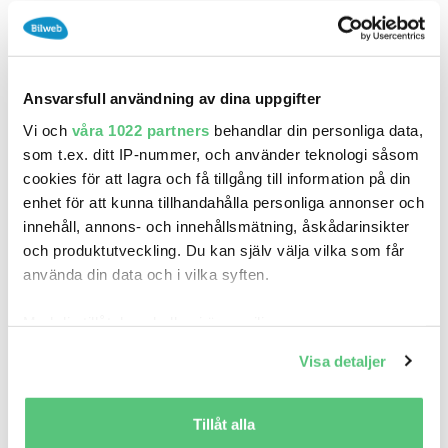
Toyota Gazoo Racing (TGR).
Bakvingen kan justeras
Ansvarsfull användning av dina uppgifter
Aero Performance-versionen har en ny motorhuv i aluminium
Vi och
våra 1022 partners
behandlar din personliga data,
med ett större ventilationsutsläpp. Vidare bidrar en ny
som t.ex. ditt IP-nummer, och använder teknologi såsom
framspoiler till högre marktryck och bättre väghållning. En stor,
cookies för att lagra och få tillgång till information på din
justerbar bakspoiler ska ge bättre bromseffekt och stabilitet i
enhet för att kunna tillhandahålla personliga annonser och
högre hastighet. Vinkeln kan justeras manuellt för att anpassas
innehåll, annons- och innehållsmätning, åskådarinsikter
till olika förhållanden, till exempel inför körning på bana.
och produktutveckling. Du kan själv välja vilka som får
Undertryck ger bättre väghållning
använda din data och i vilka syften.
Med din tillåtelse skulle vi även vilja:
Nya luftutsläpp fram hjälper till att kyla bromsarna vid till
exempel bankörning och luftutsläppen på var sida om den
Samla in information om din geografiska plats
Visa detaljer
bakre stötfångaren bidrar till att minska luftmotståndet och ger
som kan ha en noggrannhet på upp till flera meter
ett mer balanserat luftflöde under bilen. Dessutom är
Identifiera din enhet genom att aktivt skanna den
för specifika kännetecken (fingeravtryck)
modellens underrede omdesignat för att skapa bättre
Tillåt alla