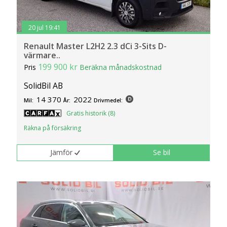
20 jul 19:41
Renault Master L2H2 2.3 dCi 3-Sits D-
värmare..
199 900 kr
Pris
Beräkna månadskostnad
SolidBil AB
14 370
2022
Mil:
År:
Drivmedel:
Gratis historik (8)
Räkna på försäkring
Jämför
Se bil