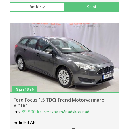
Jämför
Se bil
8 jun 19:36
Ford Focus 1.5 TDCi Trend Motorvärmare
Vinter..
89 900 kr
Pris
Beräkna månadskostnad
SolidBil AB