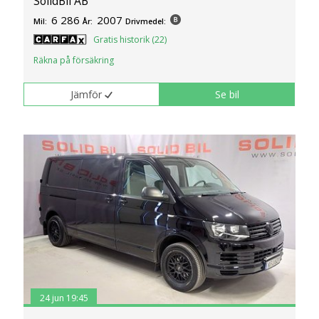
SolidBil AB
6 286
2007
Mil:
År:
Drivmedel:
Gratis historik (22)
Räkna på försäkring
Jämför
Se bil
24 jun 19:45