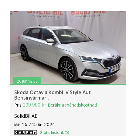
26 jun 12:38
Skoda Octavia Kombi iV Style Aut
Bensinvärmar..
209 900 kr
Pris
Beräkna månadskostnad
SolidBil AB
16 745
2024
Mil:
År:
Gratis historik (5)