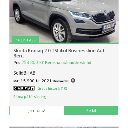
16 jun 19:36
Skoda Kodiaq 2.0 TSI 4x4 Businessline Aut
Ben..
258 800 kr
Pris
Beräkna månadskostnad
SolidBil AB
15 900
2021
Mil:
År:
Drivmedel:
Gratis historik (10)
Räkna på försäkring
Jämför
Se bil