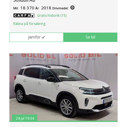
18 370
2018
Mil:
År:
Drivmedel:
Gratis historik (15)
Räkna på försäkring
Jämför
Se bil
24 jul 19:34