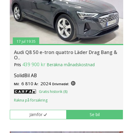
17 jul 19:35
Audi Q8 50 e-tron quattro Läder Drag Bang &
O..
439 900 kr
Pris
Beräkna månadskostnad
SolidBil AB
6 810
2024
Mil:
År:
Drivmedel:
Gratis historik (8)
Räkna på försäkring
Jämför
Se bil