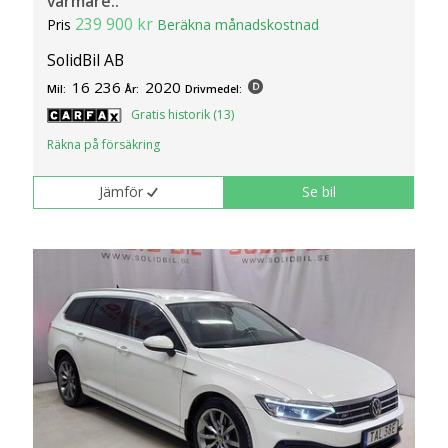
värmare..
239 900 kr
Pris
Beräkna månadskostnad
SolidBil AB
16 236
2020
Mil:
År:
Drivmedel:
Gratis historik (13)
Räkna på försäkring
Jämför
Se bil