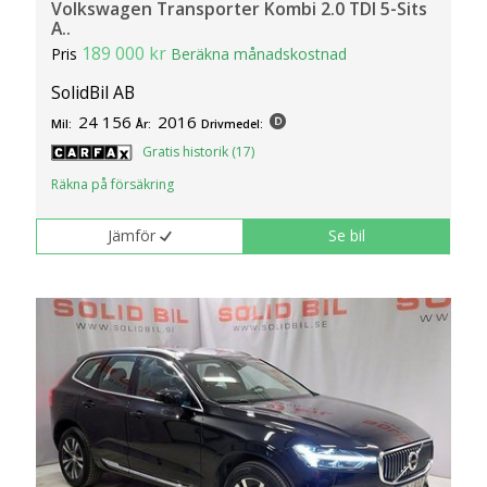
Volkswagen Transporter Kombi 2.0 TDI 5-Sits
A..
189 000 kr
Pris
Beräkna månadskostnad
SolidBil AB
24 156
2016
Mil:
År:
Drivmedel:
Gratis historik (17)
Räkna på försäkring
Jämför
Se bil