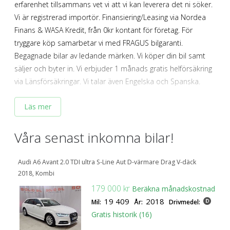
erfarenhet tillsammans vet vi att vi kan leverera det ni söker.
SÖK
Fler val
Vi är registrerad importör. Finansiering/Leasing via Nordea
Mil från
Mil till
Finans & WASA Kredit, från 0kr kontant för företag. För
tryggare köp samarbetar vi med FRAGUS bilgaranti.
Begagnade bilar av ledande märken. Vi köper din bil samt
säljer och byter in. Vi erbjuder 1 månads gratis helförsäkring
via Länsförsäkringar. Vi talar även Engelska och Spanska.
Läs mer
Välkomna in till oss../WE EXPORT ALL OUR CARS/
Län (alla)
Våra senast
inkomna bilar!
Audi A6 Avant 2.0 TDI ultra S-Line Aut D-värmare Drag V-däck
2018, Kombi
179 000 kr
Beräkna månadskostnad
19 409
2018
Mil:
År:
Drivmedel:
Gratis historik (16)