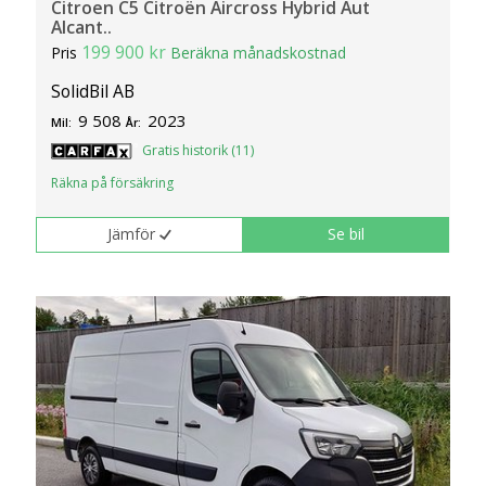
Citroen C5 Citroën Aircross Hybrid Aut
Alcant..
199 900 kr
Pris
Beräkna månadskostnad
SolidBil AB
9 508
2023
Mil:
År:
Gratis historik (11)
Räkna på försäkring
Jämför
Se bil