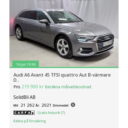
16 jun 19:36
Audi A6 Avant 45 TFSI quattro Aut B-värmare
D..
219 900 kr
Pris
Beräkna månadskostnad
SolidBil AB
21 262
2021
Mil:
År:
Drivmedel:
Gratis historik (7)
Räkna på försäkring