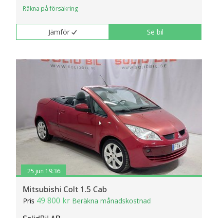
Räkna på försäkring
Jämför
Se bil
25 jun 19:36
Mitsubishi Colt 1.5 Cab
49 800 kr
Pris
Beräkna månadskostnad