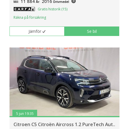
11 884
2016
Mil:
År:
Drivmedel:
Gratis historik (15)
Räkna på försäkring
Jämför
Se bil
5 jun 19:35
Citroen C5 Citroën Aircross 1.2 PureTech Aut..