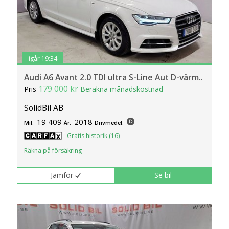
igår 19:34
Audi A6 Avant 2.0 TDI ultra S-Line Aut D-värm..
179 000 kr
Pris
Beräkna månadskostnad
SolidBil AB
19 409
2018
Mil:
År:
Drivmedel:
Gratis historik (16)
Räkna på försäkring
Jämför
Se bil