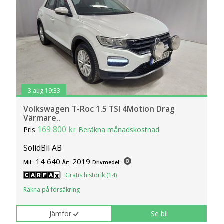
3 aug 19:33
Volkswagen T-Roc 1.5 TSI 4Motion Drag
Värmare..
169 800 kr
Pris
Beräkna månadskostnad
SolidBil AB
14 640
2019
Mil:
År:
Drivmedel:
Gratis historik (14)
Räkna på försäkring
Jämför
Se bil