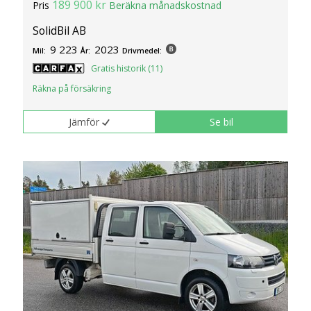
189 900 kr
Pris
Beräkna månadskostnad
SolidBil AB
9 223
2023
Mil:
År:
Drivmedel:
Gratis historik (11)
Räkna på försäkring
Jämför
Se bil