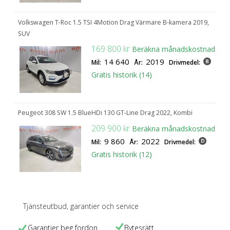
Volkswagen T-Roc 1.5 TSI 4Motion Drag Värmare B-kamera 2019,
SUV
169 800 kr
Beräkna månadskostnad
14 640
2019
Mil:
År:
Drivmedel:
Gratis historik (14)
Peugeot 308 SW 1.5 BlueHDi 130 GT-Line Drag 2022, Kombi
209 900 kr
Beräkna månadskostnad
9 860
2022
Mil:
År:
Drivmedel:
Gratis historik (12)
Tjänsteutbud, garantier
och service
Garantier beg fordon
Bytesrätt