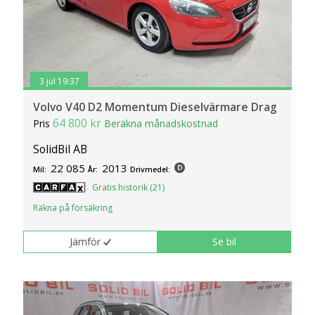
3 jul 19:37
Volvo V40 D2 Momentum Dieselvärmare Drag
64 800 kr
Pris
Beräkna månadskostnad
SolidBil AB
22 085
2013
Mil:
År:
Drivmedel:
Gratis historik (21)
Räkna på försäkring
Jämför
Se bil