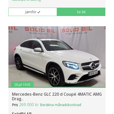
Jämför
Se bil
28 jul 19:35
Mercedes-Benz GLC 220 d Coupé 4MATIC AMG
Drag..
269 000 kr
Pris
Beräkna månadskostnad
SolidBil AB