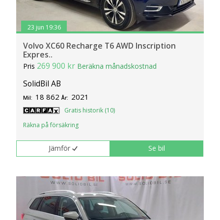
23 jun 19:36
Volvo XC60 Recharge T6 AWD Inscription
Expres..
269 900 kr
Pris
Beräkna månadskostnad
SolidBil AB
18 862
2021
Mil:
År:
Gratis historik (10)
Räkna på försäkring
Jämför
Se bil