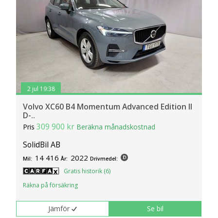
2 jul 19:38
Volvo XC60 B4 Momentum Advanced Edition II
D-..
309 900 kr
Pris
Beräkna månadskostnad
SolidBil AB
14 416
2022
Mil:
År:
Drivmedel:
Gratis historik (6)
Räkna på försäkring
Jämför
Se bil