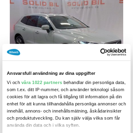
15 jul 12:36
Ansvarsfull användning av dina uppgifter
Volvo XC60 T6 AWD Core Special Edition
Panora..
Vi och
våra 1022 partners
behandlar din personliga data,
449 900 kr
som t.ex. ditt IP-nummer, och använder teknologi såsom
Pris
Beräkna månadskostnad
cookies för att lagra och få tillgång till information på din
SolidBil AB
enhet för att kunna tillhandahålla personliga annonser och
6 919
2025
Mil:
År:
innehåll, annons- och innehållsmätning, åskådarinsikter
Gratis historik (6)
och produktutveckling. Du kan själv välja vilka som får
använda din data och i vilka syften.
Räkna på försäkring