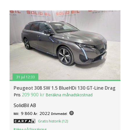
31 jul 12:33
Peugeot 308 SW 1.5 BlueHDi 130 GT-Line Drag
209 900 kr
Pris
Beräkna månadskostnad
SolidBil AB
9 860
2022
Mil:
År:
Drivmedel:
Gratis historik (12)
Räkna på försäkring