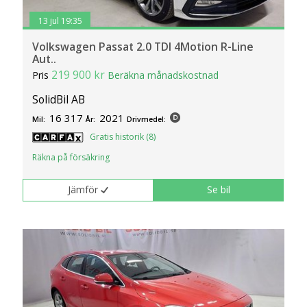
13 jul 19:35
Volkswagen Passat 2.0 TDI 4Motion R-Line
Aut..
219 900 kr
Pris
Beräkna månadskostnad
SolidBil AB
16 317
2021
Mil:
År:
Drivmedel:
Gratis historik (8)
Räkna på försäkring
Jämför
Se bil