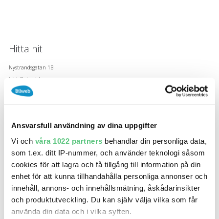
SÖK
Fler val
Mil från
Mil till
Hitta hit
Nystrandsgatan 1B
633 46 Eskilstuna
Vägbeskrivning
Län (alla)
Ring oss
Ansvarsfull användning av dina uppgifter
016 -
visa nummer
Vi och
våra 1022 partners
behandlar din personliga data,
som t.ex. ditt IP-nummer, och använder teknologi såsom
cookies för att lagra och få tillgång till information på din
enhet för att kunna tillhandahålla personliga annonser och
innehåll, annons- och innehållsmätning, åskådarinsikter
och produktutveckling. Du kan själv välja vilka som får
använda din data och i vilka syften.