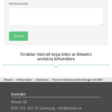
Meddelande
klickar du på Anpassa. Du kan alltid ändra dina
inställningar för cookies.
Skicka
Fördelar med att köpa bilen av Bilweb’s
anslutna bilhandlare
Bilweb
Bilhandlare
Eskilstuna
Porsche Eskilstuna/Nordslingan Bil-MRF
Kontakt
Bilweb AB
BOX 316
401 25 Göteborg
info@bilweb.se