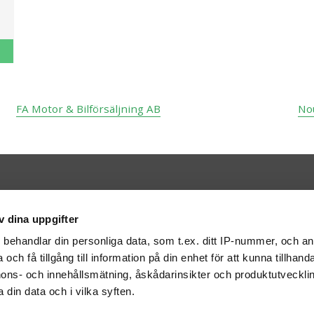
FA Motor & Bilförsäljning AB
No
Kontakt
v dina uppgifter
Bilweb AB
BOX 316
401 25 Göteborg
s
behandlar din personliga data, som t.ex. ditt IP-nummer, och a
info@bilweb.se
och få tillgång till information på din enhet för att kunna tillhand
ons- och innehållsmätning, åskådarinsikter och produktutvecklin
 din data och i vilka syften.