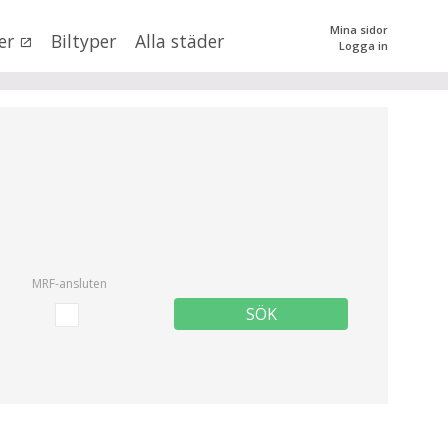
Mina sidor
er
Biltyper
Alla städer
Logga in
0
kr
till
mer än 500000
kr
tera priset genom att dra i knapparna
SÖK
 val
MRF-ansluten
SÖK
n (alla)