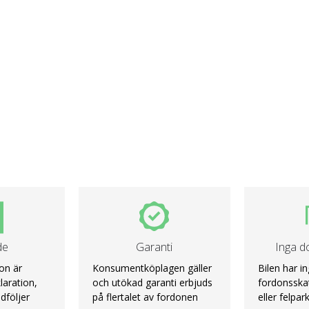
de
Garanti
Inga do
on är
Konsumentköplagen gäller
Bilen har i
laration,
och utökad garanti erbjuds
fordonsskat
dföljer
på flertalet av fordonen
eller felpar