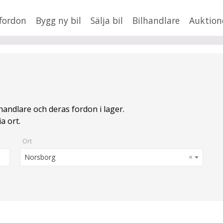
fordon
Bygg ny bil
Sälja bil
Bilhandlare
Auktion
HUSBIL/HUSVAGN
MC/MOPED/ATV
Jus
xt
lhandlare och deras fordon i lager.
a ort.
Fler
en
,
BMW
Ort
Mil från
Mil till
Norsborg
×
Lä