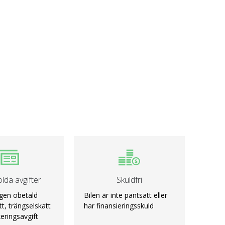
lda avgifter
Skuldfri
ngen obetald
Bilen är inte pantsatt eller
t, trängselskatt
har finansieringsskuld
keringsavgift