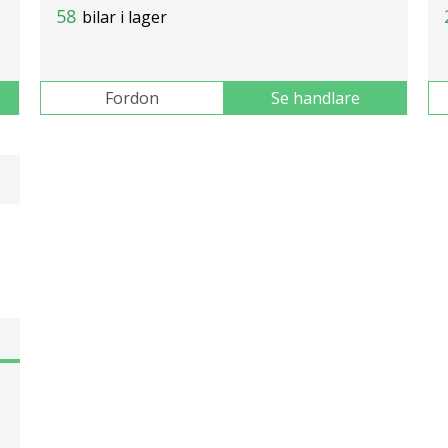
58
bilar i lager
Fordon
Se handlare