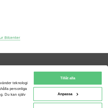
ur Bilcenter
Information
Kontakta oss
Om bilweb
Tillåt alla
Nyheter
Bilhandlarvillkor
nvänder teknologi
Cookiepolicy
Användarvillkor
ahålla personliga
Anpassa
Integritetspolicy
Kort om GDPR
g. Du kan själv
Historia
Billån