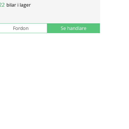
22
bilar i lager
Fordon
Se handlare