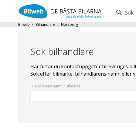
Sök 
PERSONBIL
TRANSPORT
Bilweb
Bilhandlare
Norsborg
Märke (alla)
Sök bilhandlare
Endast fordon från MRF-anslutna handlare
Frite
Här hittar du kontaktuppgifter till Sveriges bi
Sök efter bilmärke, bilhandlarens namn eller vi
Populära märken
Volvo
,
Audi
,
Mercedes
,
Volkswag
Handlarens namn / Bilmärke
År från
År till