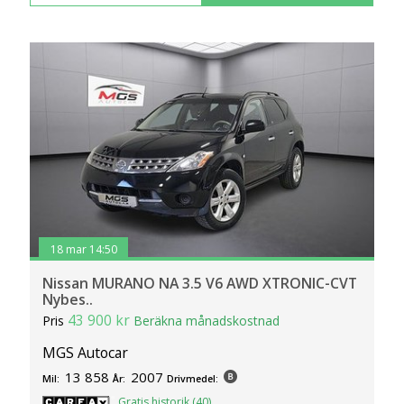
18 mar 14:50
Nissan MURANO NA 3.5 V6 AWD XTRONIC-CVT
Nybes..
43 900 kr
Pris
Beräkna månadskostnad
MGS Autocar
13 858
2007
Mil:
År:
Drivmedel:
Gratis historik (40)