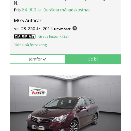
N..
84 900 kr
Pris
Beräkna månadskostnad
MGS Autocar
23 250
2014
Mil:
År:
Drivmedel:
Gratis historik (32)
Räkna på försäkring
Jämför
Se bil