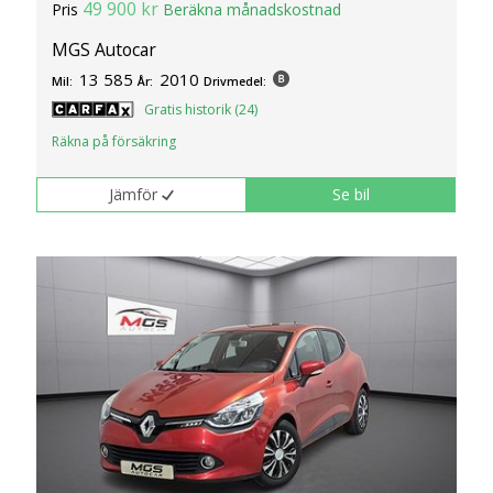
49 900 kr
Pris
Beräkna månadskostnad
MGS Autocar
13 585
2010
Mil:
År:
Drivmedel:
Gratis historik (24)
Räkna på försäkring
Jämför
Se bil