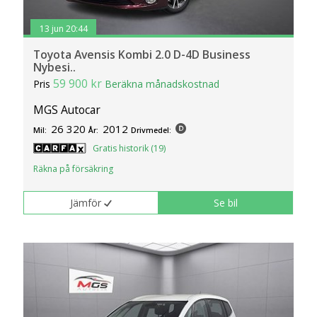
13 jun 20:44
Toyota Avensis Kombi 2.0 D-4D Business
Nybesi..
59 900 kr
Pris
Beräkna månadskostnad
MGS Autocar
26 320
2012
Mil:
År:
Drivmedel:
Gratis historik (19)
Räkna på försäkring
Jämför
Se bil