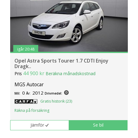
igår 20:48
Opel Astra Sports Tourer 1.7 CDTI Enjoy
Dragk..
44 900 kr
Pris
Beräkna månadskostnad
MGS Autocar
0
2012
Mil:
År:
Drivmedel:
Gratis historik (23)
Räkna på försäkring
Jämför
Se bil