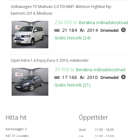
Volkswagen T5 Multivan 2.0 TDI BMT 4Motion Highline Ny-
kamrem 2014, Minibuss
234 900 kr
Beräkna månadskostnad
21 184
2014
Mil:
År:
Drivmedel:
Gratis historik (24)
Opel Astra 1.6 Enjoy Euro 5 2010, Halvkombi
39 900 kr
Beräkna månadskostnad
17 166
2010
Mil:
År:
Drivmedel:
Gratis historik (21)
Hitta hit
Öppettider
Karlsrovägen 5
Vard
11:00 - 18:00
341 31 Ljungby
Lör
11:00 - 15:00