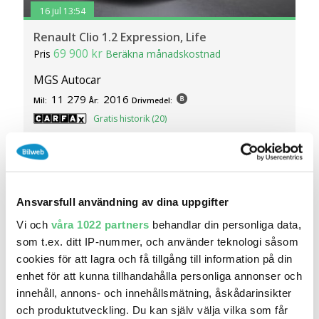
16 jul 13:54
Renault Clio 1.2 Expression, Life
69 900 kr
Pris
Beräkna månadskostnad
MGS Autocar
11 279
2016
Mil:
År:
Drivmedel:
Gratis historik (20)
Räkna på försäkring
Jämför
Se bil
Ansvarsfull användning av dina uppgifter
Vi och
våra 1022 partners
behandlar din personliga data,
som t.ex. ditt IP-nummer, och använder teknologi såsom
cookies för att lagra och få tillgång till information på din
enhet för att kunna tillhandahålla personliga annonser och
innehåll, annons- och innehållsmätning, åskådarinsikter
och produktutveckling. Du kan själv välja vilka som får