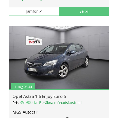
Jämför
Se bil
1 aug 08:44
Opel Astra 1.6 Enjoy Euro 5
39 900 kr
Pris
Beräkna månadskostnad
MGS Autocar