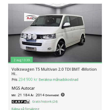
2 aug 13:39
Volkswagen T5 Multivan 2.0 TDI BMT 4Motion
Hi..
234 900 kr
Pris
Beräkna månadskostnad
MGS Autocar
21 184
2014
Mil:
År:
Drivmedel:
Gratis historik (24)
Räkna på försäkring