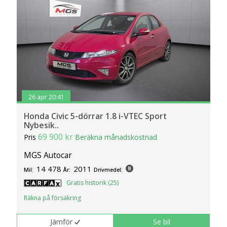
26 apr 20:41
Honda Civic 5-dörrar 1.8 i-VTEC Sport
Nybesik..
69 900 kr
Pris
Beräkna månadskostnad
MGS Autocar
14 478
2011
Mil:
År:
Drivmedel:
Gratis historik (25)
Räkna på försäkring
Jämför
Se bil