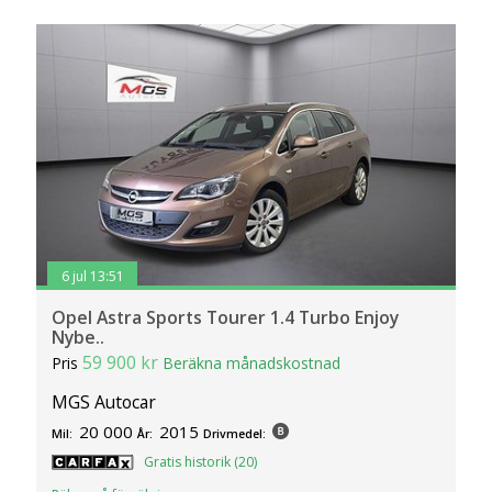
6 jul 13:51
Opel Astra Sports Tourer 1.4 Turbo Enjoy
Nybe..
59 900 kr
Pris
Beräkna månadskostnad
MGS Autocar
20 000
2015
Mil:
År:
Drivmedel:
Gratis historik (20)