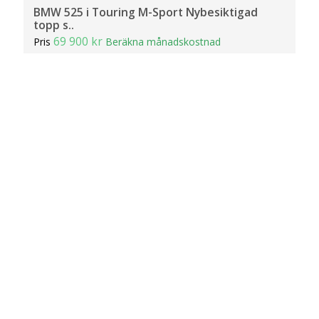
BMW 525 i Touring M-Sport Nybesiktigad
topp s..
69 900 kr
Pris
Beräkna månadskostnad
MGS Autocar
27 895
2004
Mil:
År:
Drivmedel:
Gratis historik (30)
Räkna på försäkring
Jämför
Se bil
Bilweb
Bilhandlare
Ljungby
MGS Autocar
Kontakt
Bilweb AB
BOX 316
401 25 Göteborg
info@bilweb.se