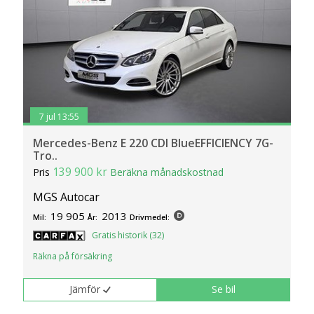
information om din användning av webbplatsen med våra
partners. För att ändra vilka typer av cookies vi använder
klickar du på Anpassa. Du kan alltid ändra dina
inställningar för cookies.
7 jul 13:55
Mercedes-Benz E 220 CDI BlueEFFICIENCY 7G-
Tro..
139 900 kr
Pris
Beräkna månadskostnad
MGS Autocar
19 905
2013
Mil:
År:
Drivmedel:
Gratis historik (32)
Räkna på försäkring
Jämför
Se bil