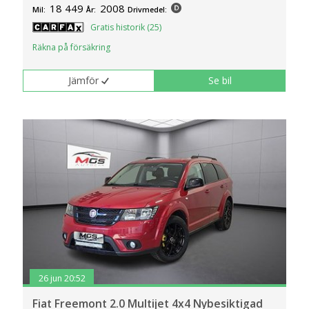
18 449
2008
Mil:
År:
Drivmedel:
Gratis historik (25)
Räkna på försäkring
Jämför
Se bil
26 jun 20:52
Fiat Freemont 2.0 Multijet 4x4 Nybesiktigad