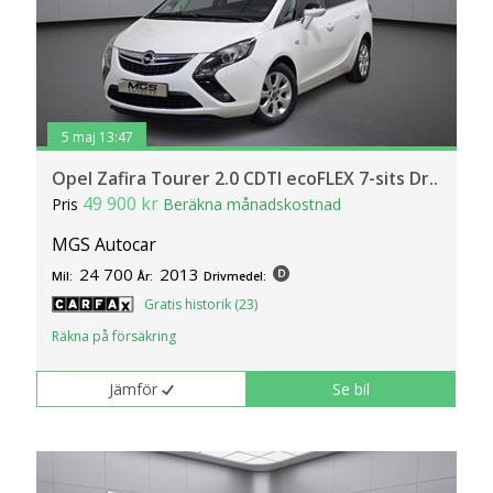
5 maj 13:47
Opel Zafira Tourer 2.0 CDTI ecoFLEX 7-sits Dr..
49 900 kr
Pris
Beräkna månadskostnad
MGS Autocar
24 700
2013
Mil:
År:
Drivmedel:
Gratis historik (23)
Räkna på försäkring
Jämför
Se bil