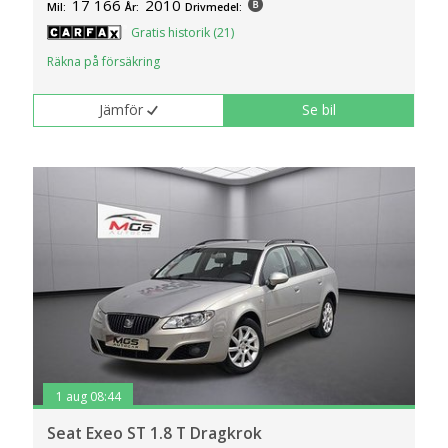
17 166
2010
Mil:
År:
Drivmedel:
Gratis historik (21)
Räkna på försäkring
Jämför
Se bil
1 aug 08:44
Seat Exeo ST 1.8 T Dragkrok