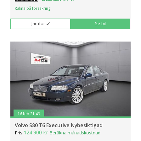
Räkna på försäkring
Jämför
Se bil
16 feb 21:49
Volvo S80 T6 Executive Nybesiktigad
124 900 kr
Pris
Beräkna månadskostnad