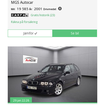
MGS Autocar
19 585
2001
Mil:
År:
Drivmedel:
Gratis historik (23)
Räkna på försäkring
Jämför
Se bil
29 jan 22:28