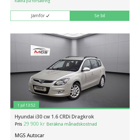
Räkna på försäkring
Jämför
Se bil
1 jul 13:52
Hyundai i30 cw 1.6 CRDi Dragkrok
29 900 kr
Pris
Beräkna månadskostnad
MGS Autocar