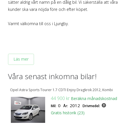
sätter aldrig vårt namn på en dålig bil. Vi säkerställa att våra
SÖK
Fler val
kunder ska vara nöjda före och efter köpet.
Mil från
Mil till
Varmt välkomna till oss i Ljungby.
Läs mer
Län (alla)
Våra senast
inkomna bilar!
Opel Astra Sports Tourer 1.7 CDTI Enjoy Dragkrok 2012, Kombi
44 900 kr
Beräkna månadskostnad
0
2012
Mil:
År:
Drivmedel:
Gratis historik (23)