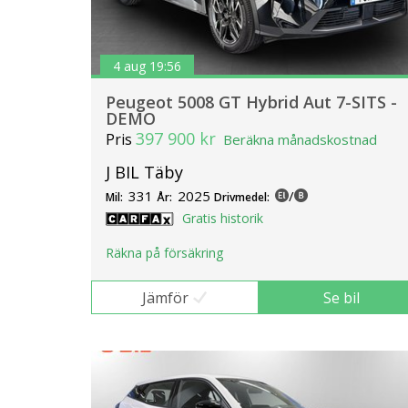
4 aug 19:56
Peugeot 5008 GT Hybrid Aut 7-SITS -
DEMO
397 900 kr
Pris
Beräkna månadskostnad
J BIL Täby
331
2025
/
Mil:
År:
Drivmedel:
Gratis historik
Räkna på försäkring
Jämför
Se bil