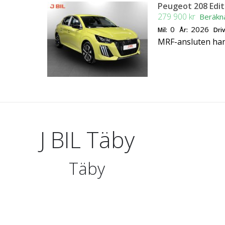
Peugeot 208 Edit
279 900 kr
Beräkn
0
2026
Mil:
År:
Dri
MRF-ansluten ha
J BIL Täby
Täby