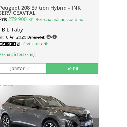
Peugeot 208 Edition Hybrid - INK
SERVICEAVTAL
279 900 kr
Pris
Beräkna månadskostnad
J BIL Täby
0
2026
/
Mil:
År:
Drivmedel:
Gratis historik
Räkna på försäkring
Jämför
Se bil