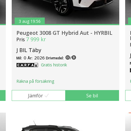
3 aug 19:56
Peugeot 3008 GT Hybrid Aut - HYRBIL
7 999 kr
Pris
J BIL Täby
0
2026
/
Mil:
År:
Drivmedel:
Gratis historik
Räkna på försäkring
Jämför
Se bil