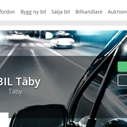
fordon
Bygg ny bil
Sälja bil
Bilhandlare
Auktion
HUSBIL/HUSVAGN
MC/MOPED/ATV
Jus
xt
Fler
BIL Täby
en
,
BMW
Mil från
Mil till
Täby
Lä