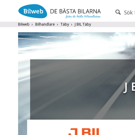
Sök 
PERSONBIL
TRANSPORT
Bilweb
Bilhandlare
Täby
J BIL Täby
Märke (alla)
Endast fordon från MRF-anslutna handlare
Frite
J 
Populära märken
Volvo
,
Audi
,
Mercedes
,
Volkswag
År från
År till