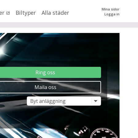
Mina sidor
er
Biltyper
Alla städer
Logga in
0
kr
till
mer än 500000
kr
tera priset genom att dra i knapparna
Ring oss
SÖK
 val
Maila oss
n (alla)