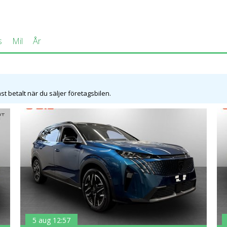
s
Mil
År
t betalt när du säljer företagsbilen.
5 aug 12:57