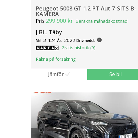
Peugeot 5008 GT 1.2 PT Aut 7-SITS B-
KAMERA
299 900 kr
Pris
Beräkna månadskostnad
J BIL Täby
3 424
2022
Mil:
År:
Drivmedel:
Gratis historik (9)
Räkna på försäkring
Jämför
Se bil