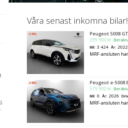
Våra senast
inkomna bilar!
Peugeot 5008 GT
299 900 kr
Beräkn
3 424
2022
Mil:
År:
MRF-ansluten ha
t
Peugeot e-5008 E
579 900 kr
Beräkn
0
2026
Mil:
År:
Dri
på
MRF-ansluten ha
0