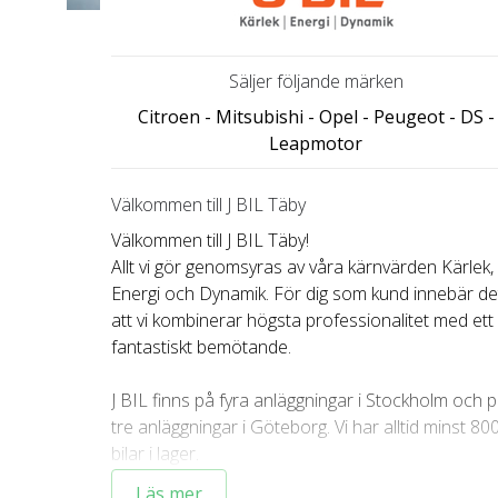
Säljer följande märken
Citroen - Mitsubishi - Opel - Peugeot - DS -
Leapmotor
Välkommen till J BIL Täby
Välkommen till J BIL Täby!
Allt vi gör genomsyras av våra kärnvärden Kärlek,
Energi och Dynamik. För dig som kund innebär de
att vi kombinerar högsta professionalitet med ett
fantastiskt bemötande.
J BIL finns på fyra anläggningar i Stockholm och 
tre anläggningar i Göteborg. Vi har alltid minst 80
bilar i lager.
Läs mer