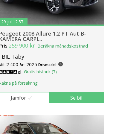
29 jul 12:57
Peugeot 2008 Allure 1.2 PT Aut B-
KAMERA CARPL..
259 900 kr
Pris
Beräkna månadskostnad
J BIL Täby
2 400
2025
Mil:
År:
Drivmedel:
Gratis historik (7)
Räkna på försäkring
Jämför
Se bil