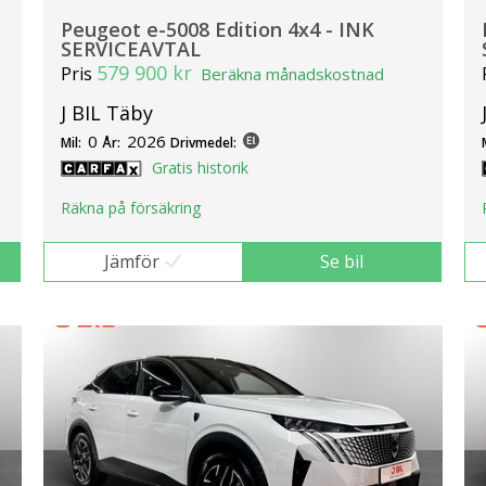
Peugeot e-5008 Edition 4x4 - INK
SERVICEAVTAL
579 900 kr
Pris
Beräkna månadskostnad
J BIL Täby
0
2026
Mil:
År:
Drivmedel:
Gratis historik
Räkna på försäkring
Jämför
Se bil