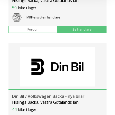
Hisings Backa, Västra Götalands län
cookies och samtycker till att vi mäter och delar
50
bilar i lager
information om din användning av webbplatsen med våra
partners. För att ändra vilka typer av cookies vi använder
MRF-ansluten handlare
klickar du på Anpassa. Du kan alltid ändra dina
inställningar för cookies.
Fordon
Se handlare
Din Bil / Volkswagen Backa - nya bilar
Hisings Backa, Västra Götalands län
44
bilar i lager