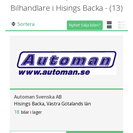
Bilhandlare i Hisings Backa
- (
13
)
Sortera
Nyhet! Sälja bilen?
Automan Svenska AB
Hisings Backa, Västra Götalands län
18
bilar i lager