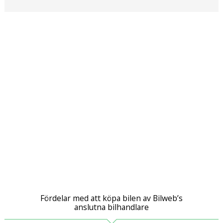
SÖK
Fler val
Mil från
Mil till
Län (alla)
Fördelar med att köpa bilen av Bilweb’s
anslutna bilhandlare