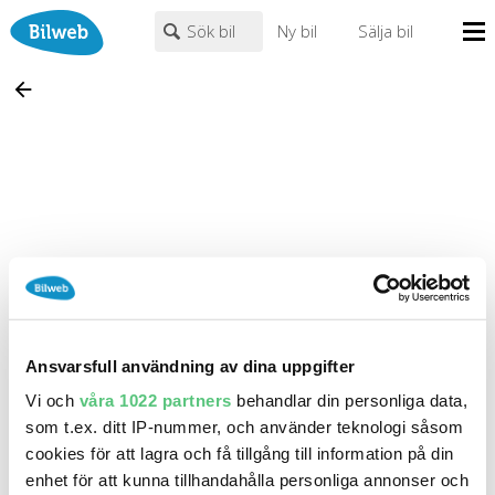
Sök bil
Ny bil
Sälja bil
Mina sidor
arrow_backward
PERSONBIL
TRANSPORT
HUSBIL/HUSVAGN
MC/MOPED/ATV
Bilhandlare
Märke (alla)
Biltyper
Endast fordon från MRF-anslutna handlare
Alla städer
Fritext
Nyheter
Billån
Populära märken
Volvo
,
Audi
,
Mercedes
,
Volkswagen
,
BMW
Privatleasing
0
kr
till
mer än 500000
kr
Leasing
Ansvarsfull användning av dina uppgifter
Väghjälp
Vi och
våra 1022 partners
behandlar din personliga data,
Kontakt
Justera priset genom att dra i knapparna
som t.ex. ditt IP-nummer, och använder teknologi såsom
Om oss
cookies för att lagra och få tillgång till information på din
RENAULT CLIO
År från
År till
enhet för att kunna tillhandahålla personliga annonser och
Auktioner
Från
0
kr
SÖK
Fler val