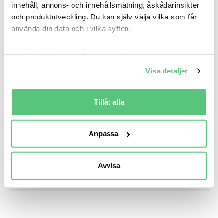
innehåll, annons- och innehållsmätning, åskådarinsikter
Mil från
Mil till
och produktutveckling. Du kan själv välja vilka som får
använda din data och i vilka syften.
Med din tillåtelse skulle vi även vilja:
Samla in information om din geografiska plats
Visa detaljer
som kan ha en noggrannhet på upp till flera meter
Identifiera din enhet genom att aktivt skanna den
Län (alla)
för specifika kännetecken (fingeravtryck)
Tillåt alla
Ta reda på mer om hur dina personliga uppgifter
behandlas och ställ in dina preferenser i
detaljsektionen
.
Anpassa
Du kan ändra eller dra tillbaka ditt samtycke när som
1. VÄLJ UTRUSTNINGSNIVÅ
helst från cookie-förklaringen.
Avvisa
Vi använder cookies för att förbättra din
Alla växellådor
Manuell
Automat
Fyrhjulsdrift
användarupplevelse på Bilweb. Även för att tillhandahålla
en säker - och trygg marknadsplats och för att kunna ge
dig relevanta tips, nyheter och anpassad reklam. Genom