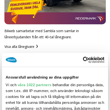
SÖK
Fler val
Mil från
Mil till
Bilweb samarbetar med Sambla som samlar in
låneerbjudanden från ett 40-tal lånegivare.
Visa alla lånegivare
Län (alla)
Ansvarsfull användning av dina uppgifter
Bilweb samarbetar med Sambla som kontaktar och
Vi och
våra 1022 partners
behandlar din personliga data,
samlar in de bästa erbjudandena från ett 40-tal lånegivare.
som t.ex. ditt IP-nummer, och använder teknologi såsom
Lånegivare i Samblas nätverk
cookies för att lagra och få tillgång till information på din
enhet för att kunna tillhandahålla personliga annonser och
innehåll, annons- och innehållsmätning, åskådarinsikter