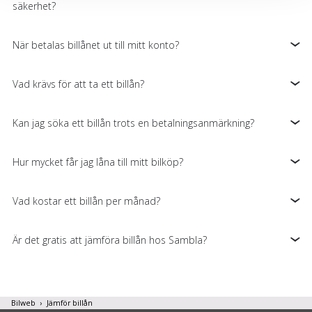
säkerhet?
cookies och samtycker till att vi mäter och delar
information om din användning av webbplatsen med våra
partners. För att ändra vilka typer av cookies vi använder
När betalas billånet ut till mitt konto?
klickar du på Anpassa. Du kan alltid ändra dina
inställningar för cookies.
Vad krävs för att ta ett billån?
Kan jag söka ett billån trots en betalningsanmärkning?
Hur mycket får jag låna till mitt bilköp?
Vad kostar ett billån per månad?
Är det gratis att jämföra billån hos Sambla?
Bilweb
Jämför billån