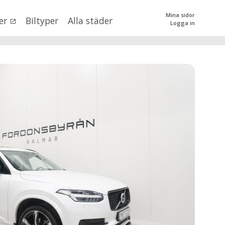
Mina sidor
er
Biltyper
Alla städer
Logga in
0
kr
till
mer än 500000
kr
tera priset genom att dra i knapparna
SÖK
 val
n (alla)