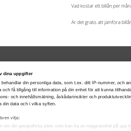
Vad kostar ett billån per må
Är det gratis att jämföra bil
Kontakt
v dina uppgifter
Bilweb AB
BOX 316
401 25 Göteborg
s
behandlar din personliga data, som t.ex. ditt IP-nummer, och a
info@bilweb.se
och få tillgång till information på din enhet för att kunna tillhand
ons- och innehållsmätning, åskådarinsikter och produktutvecklin
 din data och i vilka syften.
även vilja:
n om din geografiska plats som kan ha en noggrannhet på upp til