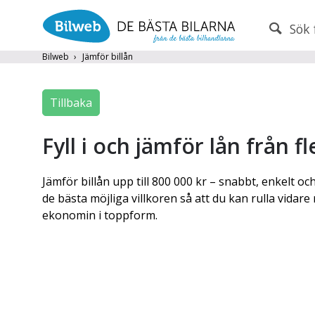
Sök 
PERSONBIL
TRANSPORT
Bilweb
Jämför billån
Märke (alla)
Tillbaka
Endast fordon från MRF-anslutna handlare
Fyll i och jämför lån från f
Frite
Jämför billån upp till 800 000 kr – snabbt, enkelt och
Populära märken
Volvo
,
Audi
,
Mercedes
,
Volkswag
de bästa möjliga villkoren så att du kan rulla vidar
År från
År till
ekonomin i toppform.