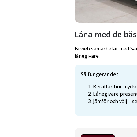
Låna med de bäst
Bilweb samarbetar med Sam
lånegivare.
Så fungerar det
Berättar hur mycket
Lånegivare present
Jämför och välj – s