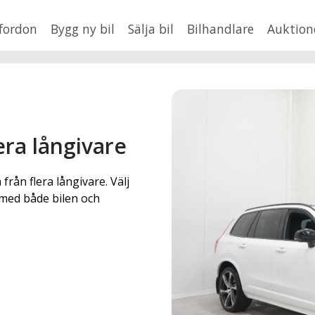
fordon
Bygg ny bil
Sälja bil
Bilhandlare
Auktion
HUSBIL/HUSVAGN
MC/MOPED/ATV
Jus
lera långivare
xt
 från flera långivare. Välj
Fler
en
,
BMW
e med både bilen och
Mil från
Mil till
Lä