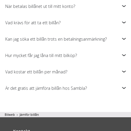
information om din användning av webbplatsen med våra
När betalas billånet ut till mitt konto?
partners. För att ändra vilka typer av cookies vi använder
klickar du på Anpassa. Du kan alltid ändra dina
Vad krävs för att ta ett billån?
inställningar för cookies.
Kan jag söka ett billån trots en betalningsanmärkning?
Hur mycket får jag låna till mitt bilköp?
Vad kostar ett billån per månad?
Är det gratis att jämföra billån hos Sambla?
Bilweb
Jämför billån