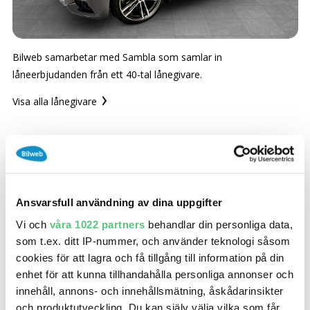
SÖK
Fler val
Mil från
Mil till
Bilweb samarbetar med Sambla som samlar in
låneerbjudanden från ett 40-tal lånegivare.
Visa alla lånegivare
Län (alla)
Bilweb samarbetar med Sambla som kontaktar och
Ansvarsfull användning av dina uppgifter
samlar in de bästa erbjudandena från ett 40-tal lånegivare.
Vi och
våra 1022 partners
behandlar din personliga data,
Lånegivare i Samblas nätverk
som t.ex. ditt IP-nummer, och använder teknologi såsom
cookies för att lagra och få tillgång till information på din
enhet för att kunna tillhandahålla personliga annonser och
innehåll, annons- och innehållsmätning, åskådarinsikter
och produktutveckling. Du kan själv välja vilka som får