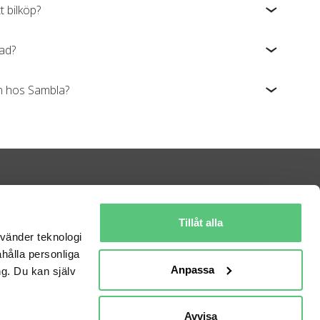
t bilköp?
nad?
lån hos Sambla?
Information
Kontakta oss
Om bilweb
Tillåt alla
Nyheter
Bilhandlarvillkor
nvänder teknologi
Cookiepolicy
Användarvillkor
ahålla personliga
Anpassa
Integritetspolicy
Kort om GDPR
g. Du kan själv
Historia
Billån
Avvisa