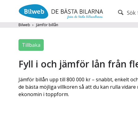
Sök 
PERSONBIL
TRANSPORT
Bilweb
Jämför billån
Märke (alla)
Tillbaka
Endast fordon från MRF-anslutna handlare
Fyll i och jämför lån från f
Frite
Jämför billån upp till 800 000 kr – snabbt, enkelt och
Populära märken
Volvo
,
Audi
,
Mercedes
,
Volkswag
de bästa möjliga villkoren så att du kan rulla vidar
År från
År till
ekonomin i toppform.