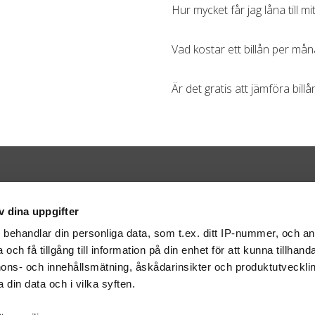
Hur mycket får jag låna till mit
Vad kostar ett billån per må
Är det gratis att jämföra bil
Kontakt
v dina uppgifter
Bilweb AB
BOX 316
401 25 Göteborg
s
behandlar din personliga data, som t.ex. ditt IP-nummer, och a
info@bilweb.se
och få tillgång till information på din enhet för att kunna tillhand
ons- och innehållsmätning, åskådarinsikter och produktutvecklin
 din data och i vilka syften.