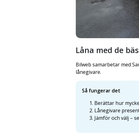
Låna med de bäst
Bilweb samarbetar med Sam
lånegivare.
Så fungerar det
Berättar hur mycket
Lånegivare present
Jämför och välj – s