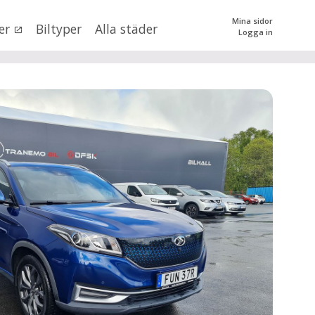
Mina sidor
er
Biltyper
Alla städer
Logga in
0
kr
till
mer än 500000
kr
tera priset genom att dra i knapparna
SÖK
 val
n (alla)