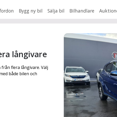
fordon
Bygg ny bil
Sälja bil
Bilhandlare
Auktion
HUSBIL/HUSVAGN
MC/MOPED/ATV
Jus
lera långivare
xt
 från flera långivare. Välj
Fler
en
,
BMW
e med både bilen och
Mil från
Mil till
Lä