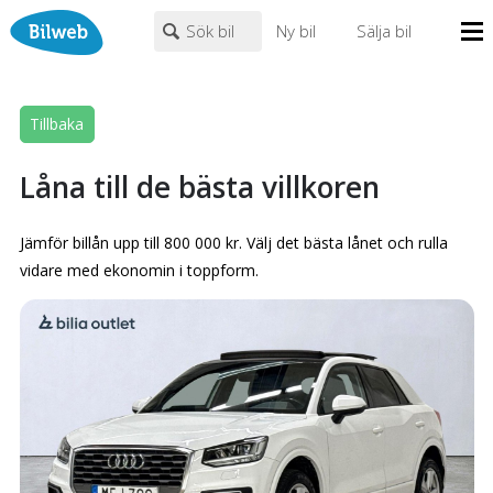
Sök bil
Ny bil
Sälja bil
Mina sidor
PERSONBIL
TRANSPORT
HUSBIL/HUSVAGN
MC/MOPED/ATV
Tillbaka
Bilhandlare
Märke (alla)
Biltyper
Låna till de bästa villkoren
Alla städer
Endast fordon från MRF-anslutna handlare
Nyheter
Jämför billån upp till 800 000 kr. Välj det bästa lånet och rulla
Fritext
vidare med ekonomin i toppform.
Billån
Privatleasing
Populära märken
Volvo
,
Audi
,
Mercedes
,
Volkswagen
,
BMW
Leasing
0
kr
till
mer än 500000
kr
Väghjälp
Kontakt
Justera priset genom att dra i knapparna
Om oss
Auktioner
År från
År till