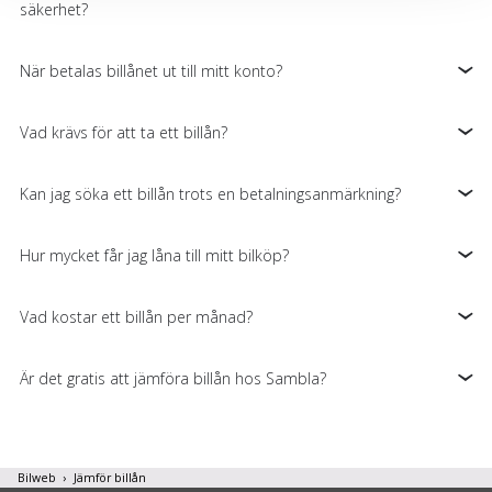
säkerhet?
cookies och samtycker till att vi mäter och delar
information om din användning av webbplatsen med våra
partners. För att ändra vilka typer av cookies vi använder
När betalas billånet ut till mitt konto?
klickar du på Anpassa. Du kan alltid ändra dina
inställningar för cookies.
Vad krävs för att ta ett billån?
Kan jag söka ett billån trots en betalningsanmärkning?
Hur mycket får jag låna till mitt bilköp?
Vad kostar ett billån per månad?
Är det gratis att jämföra billån hos Sambla?
Bilweb
Jämför billån