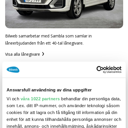
SÖK
Fler val
Mil från
Mil till
Bilweb samarbetar med Sambla som samlar in
låneerbjudanden från ett 40-tal lånegivare.
Visa alla lånegivare
Län (alla)
Ansvarsfull användning av dina uppgifter
Bilweb samarbetar med Sambla som kontaktar och
Vi och
våra 1022 partners
behandlar din personliga data,
samlar in de bästa erbjudandena från ett 40-tal lånegivare.
som t.ex. ditt IP-nummer, och använder teknologi såsom
Lånegivare i Samblas nätverk
cookies för att lagra och få tillgång till information på din
enhet för att kunna tillhandahålla personliga annonser och
innehåll, annons- och innehållsmätning, åskådarinsikter